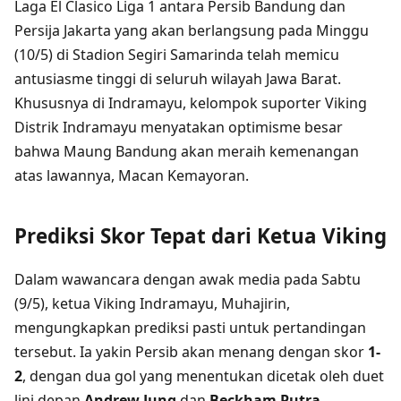
Laga El Clasico Liga 1 antara Persib Bandung dan
Persija Jakarta yang akan berlangsung pada Minggu
(10/5) di Stadion Segiri Samarinda telah memicu
antusiasme tinggi di seluruh wilayah Jawa Barat.
Khususnya di Indramayu, kelompok suporter Viking
Distrik Indramayu menyatakan optimisme besar
bahwa Maung Bandung akan meraih kemenangan
atas lawannya, Macan Kemayoran.
Prediksi Skor Tepat dari Ketua Viking
Dalam wawancara dengan awak media pada Sabtu
(9/5), ketua Viking Indramayu, Muhajirin,
mengungkapkan prediksi pasti untuk pertandingan
tersebut. Ia yakin Persib akan menang dengan skor
1-
2
, dengan dua gol yang menentukan dicetak oleh duet
lini depan
Andrew Jung
dan
Beckham Putra
.