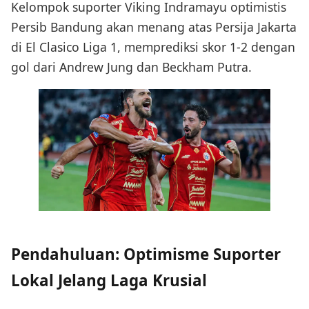
Kelompok suporter Viking Indramayu optimistis
Persib Bandung akan menang atas Persija Jakarta
di El Clasico Liga 1, memprediksi skor 1-2 dengan
gol dari Andrew Jung dan Beckham Putra.
Pendahuluan: Optimisme Suporter
Lokal Jelang Laga Krusial