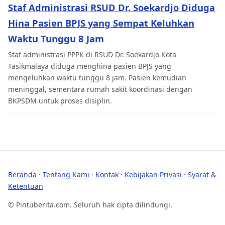
Staf Administrasi RSUD Dr. Soekardjo Diduga
Hina Pasien BPJS yang Sempat Keluhkan
Waktu Tunggu 8 Jam
Staf administrasi PPPK di RSUD Dr. Soekardjo Kota
Tasikmalaya diduga menghina pasien BPJS yang
mengeluhkan waktu tunggu 8 jam. Pasien kemudian
meninggal, sementara rumah sakit koordinasi dengan
BKPSDM untuk proses disiplin.
Beranda
·
Tentang Kami
·
Kontak
·
Kebijakan Privasi
·
Syarat &
Ketentuan
© Pintuberita.com. Seluruh hak cipta dilindungi.