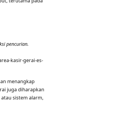
but, terutama pada
ksi pencurian.
area-kasir-gerai-es-
i dan menangkap
rai juga diharapkan
atau sistem alarm,