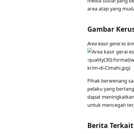
media sosial yang b
area atap yang muda
Gambar Kerus
Area kasir gerai es k
:quality(30):format(w
krim-di-Cimahi.jpg)
Pihak berwenang saa
pelaku yang bertang
dapat meningkatkan
untuk mencegah terj
Berita Terkait