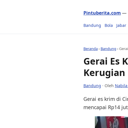
Pintuberita.com
— P
Bandung
Bola
Jabar
Beranda
›
Bandung
›
Gerai
Gerai Es 
Kerugian 
Bandung
· Oleh
Nabila
Gerai es krim di C
mencapai Rp14 juta