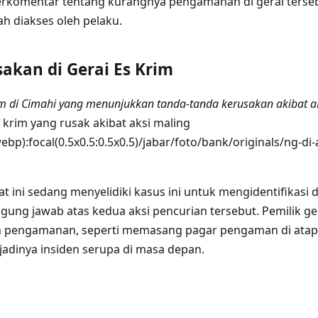
erkomentar tentang kurangnya pengamanan di gerai terse
h diakses oleh pelaku.
akan di Gerai Es Krim
rim di Cimahi yang menunjukkan tanda-tanda kerusakan akibat a
ebp):focal(0.5x0.5:0.5x0.5)/jabar/foto/bank/originals/ng-di-
t ini sedang menyelidiki kasus ini untuk mengidentifikas
gung jawab atas kedua aksi pencurian tersebut. Pemilik ge
 pengamanan, seperti memasang pagar pengaman di atap 
adinya insiden serupa di masa depan.