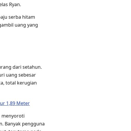
elas Ryan.
baju serba hitam
gambil uang yang
urang dari setahun.
uri uang sebesar
, total kerugian
ur 1,89 Meter
ng menyoroti
n. Banyak pengguna