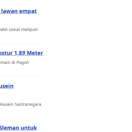
k lawan empat
it sosial meliputi
stur 1,89 Meter
rmain di Pogoń
usein
Husein Sastranegara
 Sleman untuk