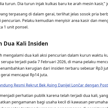
dia turun. Dia turun injak kulkas baru ke arah mesin kasir," j
ng terpasang di dalam gerai, terlihat jelas sosok pria ber
 pencurian. Pelaku kemudian menyisir area kasir dan men
ta 1 unit ponsel.
n Dua Kali Insiden
lah mengalami dua kali aksi pencurian dalam kurun waktu k
 serupa terjadi pada 7 Februari 2026, di mana pelaku menc
enambahkan kerugian dari insiden terbaru sebesar Rp3 juta
 gerai mencapai Rp14 juta.
andung Resmi Rekrut Bek Asing Danijel Lončar dengan Post
 menjadi perhatian publik karena telah terjadi dua kali, ya
atkan pengamanan bagi usaha kecil di kawasan perumaha