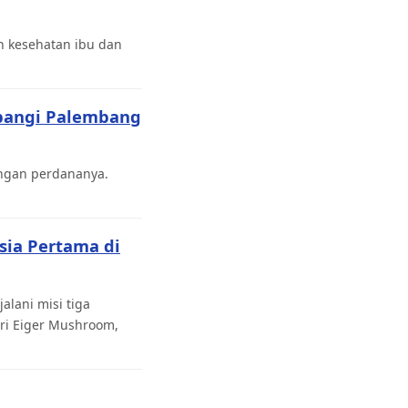
n kesehatan ibu dan
rbangi Palembang
ngan perdananya.
sia Pertama di
lani misi tiga
ri Eiger Mushroom,