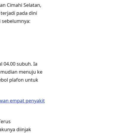
an Cimahi Selatan,
terjadi pada dini
ti sebelumnya:
l 04.00 subuh. Ia
kemudian menuju ke
ebol plafon untuk
awan empat penyakit
Terus
akunya diinjak