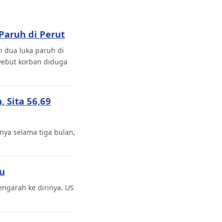
Paruh di Perut
 dua luka paruh di
yebut korban diduga
 Sita 56,69
ya selama tiga bulan,
bu
ngarah ke dirinya. US