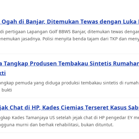
 Ogah di Banjar, Ditemukan Tewas dengan Luka 
di pertigaan Lapangan Golf BBWS Banjar, ditemukan tewas dengan
menemukan jasadnya. Polisi menyita benda tajam dari TKP dan men
ka Tangkap Produsen Tembakau Sintetis Rumahan,
ti
angkap pemuda yang diduga produksi tembakau sintetis di rumahn
 bukti
ejak Chat di HP, Kades Ciemias Terseret Kasus Sa
gkap Kades Tamanjaya US setelah jejak chat di HP pengedar EY me
gguna murni dan berhak rehabilitasi, bukan dituntut.