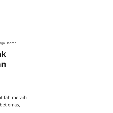
raga Daerah
ak
an
atifah meraih
abet emas,