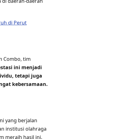
a di daerah-daerah
uh di Perut
am Combo, tim
stasi ini menjadi
idu, tetapi juga
mangat kebersamaan.
ni yang berjalan
 institusi olahraga
 meraih hasil ini.