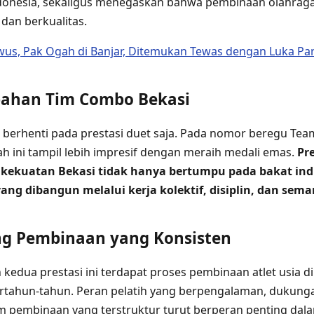
Indonesia, sekaligus menegaskan bahwa pembinaan olahrag
dan berkualitas.
us, Pak Ogah di Banjar, Ditemukan Tewas dengan Luka Par
bahan Tim Combo Bekasi
k berhenti pada prestasi duet saja. Pada nomor beregu Te
ah ini tampil lebih impresif dengan meraih medali emas.
Pre
kekuatan Bekasi tidak hanya bertumpu pada bakat indiv
 yang dibangun melalui kerja kolektif, disiplin, dan se
ng Pembinaan yang Konsisten
n kedua prestasi ini terdapat proses pembinaan atlet usia di
rtahun-tahun. Peran pelatih yang berpengalaman, dukungan
em pembinaan yang terstruktur turut berperan penting dalam