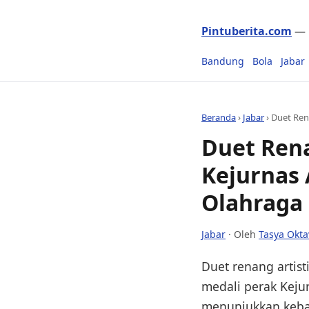
Pintuberita.com
— P
Bandung
Bola
Jabar
Beranda
›
Jabar
›
Duet Ren
Duet Rena
Kejurnas 
Olahraga
Jabar
· Oleh
Tasya Okta
Duet renang artist
medali perak Keju
menunjukkan keban