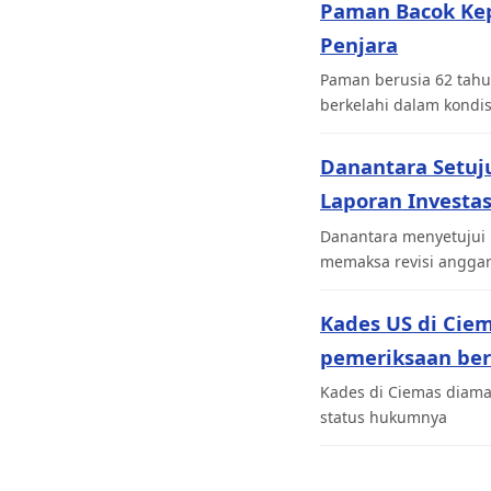
Paman Bacok Ke
Penjara
Paman berusia 62 tahu
berkelahi dalam kondi
Danantara Setuj
Laporan Investas
Danantara menyetujui 
memaksa revisi angga
Kades US di Cie
pemeriksaan be
Kades di Ciemas diaman
status hukumnya