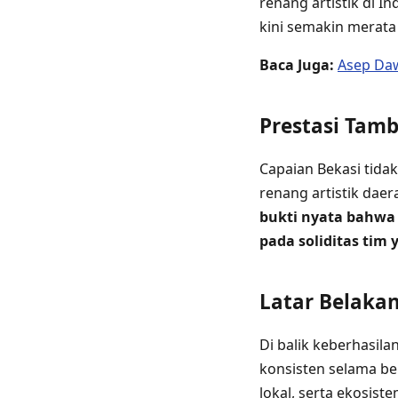
renang artistik di 
kini semakin merata 
Baca Juga:
Asep Daw
Prestasi Tam
Capaian Bekasi tida
renang artistik daer
bukti nyata bahwa 
pada soliditas tim
Latar Belaka
Di balik keberhasila
konsisten selama be
lokal, serta ekosist