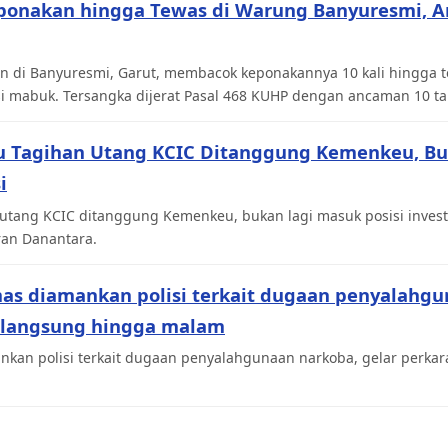
ponakan hingga Tewas di Warung Banyuresmi, 
n di Banyuresmi, Garut, membacok keponakannya 10 kali hingga te
si mabuk. Tersangka dijerat Pasal 468 KUHP dengan ancaman 10 ta
u Tagihan Utang KCIC Ditanggung Kemenkeu, Bu
i
utang KCIC ditanggung Kemenkeu, bukan lagi masuk posisi inves
ran Danantara.
mas diamankan polisi terkait dugaan penyalahgu
rlangsung hingga malam
kan polisi terkait dugaan penyalahgunaan narkoba, gelar perkara