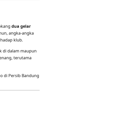
Ebkang
dua gelar
mun, angka-angka
hadap klub.
aik di dalam maupun
kenang, terutama
do di Persib Bandung