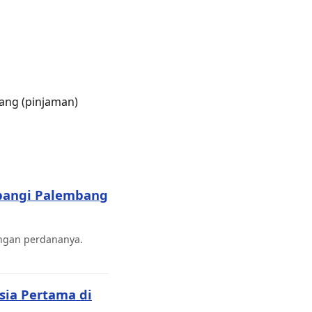
rang (pinjaman)
rbangi Palembang
ngan perdananya.
sia Pertama di