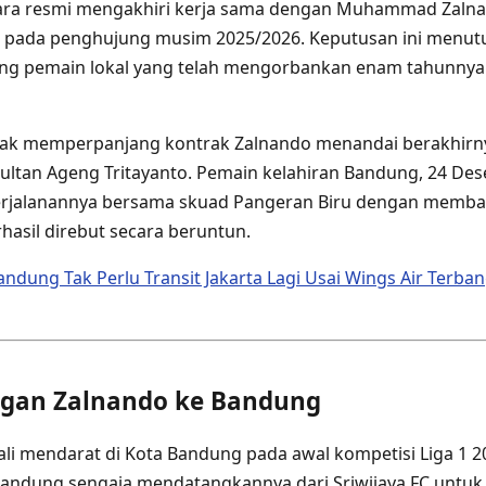
ara resmi mengakhiri kerja sama dengan Muhammad Zalna
r pada penghujung musim 2025/2026. Keputusan ini menut
ng pemain lokal yang telah mengorbankan enam tahunny
dak memperpanjang kontrak Zalnando menandai berakhirn
Sultan Ageng Tritayanto. Pemain kelahiran Bandung, 24 Des
erjalanannya bersama skuad Pangeran Biru dengan memba
rhasil direbut secara beruntun.
ndung Tak Perlu Transit Jakarta Lagi Usai Wings Air Terba
gan Zalnando ke Bandung
li mendarat di Kota Bandung pada awal kompetisi Liga 1 201
andung sengaja mendatangkannya dari Sriwijaya FC untu