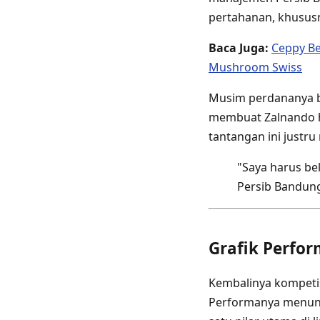
pertahanan, khususny
Baca Juga:
Ceppy Be
Mushroom Swiss
Musim perdananya b
membuat Zalnando h
tantangan ini justr
"Saya harus bel
Persib Bandun
Grafik Perfo
Kembalinya kompetis
Performanya menunju