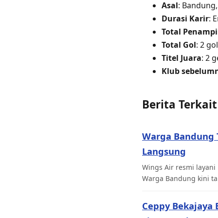
Asal
: Bandung,
Durasi Karir
: 
Total Penampi
Total Gol
: 2 gol
Titel Juara
: 2 
Klub sebelum
Berita Terkait
Warga Bandung Ta
Langsung
Wings Air resmi laya
Warga Bandung kini tak
Ceppy Bekajaya 