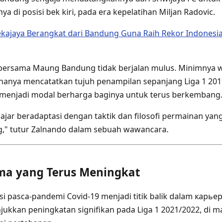
a di posisi bek kiri, pada era kepelatihan Miljan Radovic.
kajaya Berangkat dari Bandung Guna Raih Rekor Indonesia
ersama Maung Bandung tidak berjalan mulus. Minimnya 
anya mencatatkan tujuh penampilan sepanjang Liga 1 20
u menjadi modal berharga baginya untuk terus berkembang
ajar beradaptasi dengan taktik dan filosofi permainan yang
g," tutur Zalnando dalam sebuah wawancara.
rma yang Terus Meningkat
i pasca-pandemi Covid-19 menjadi titik balik dalam карье
kkan peningkatan signifikan pada Liga 1 2021/2022, di ma