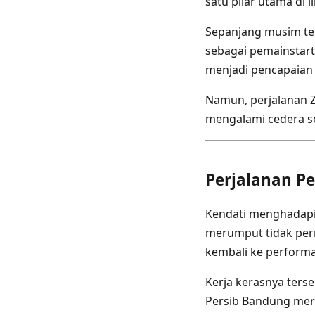
satu pilar utama di l
Sepanjang musim te
sebagai pemainstarte
menjadi pencapaian
Namun, perjalanan Z
mengalami cedera s
Perjalanan Pe
Kendati menghadapi
merumput tidak pern
kembali ke performa
Kerja kerasnya ters
Persib Bandung me