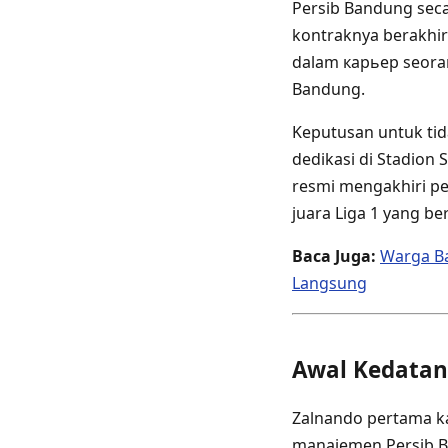
Persib Bandung sec
kontraknya berakhi
dalam карьер seora
Bandung.
Keputusan untuk ti
dedikasi di Stadion 
resmi mengakhiri p
juara Liga 1 yang be
Baca Juga:
Warga Ba
Langsung
Awal Kedatan
Zalnando pertama ka
manajemen Persib B