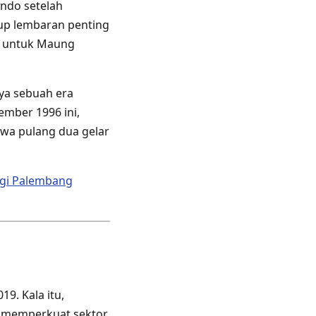
ndo setelah
up lembaran penting
a untuk Maung
ya sebuah era
ember 1996 ini,
wa pulang dua gelar
ngi Palembang
9. Kala itu,
k memperkuat sektor