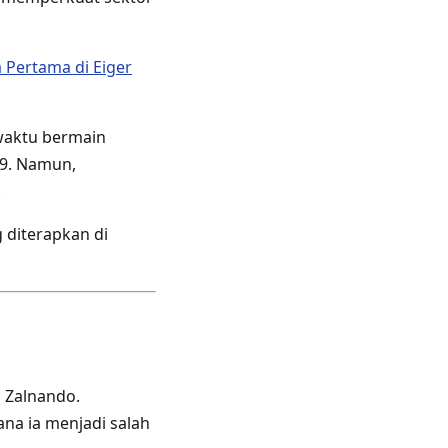
 Pertama di Eiger
waktu bermain
19. Namun,
.
 diterapkan di
р Zalnando.
na ia menjadi salah