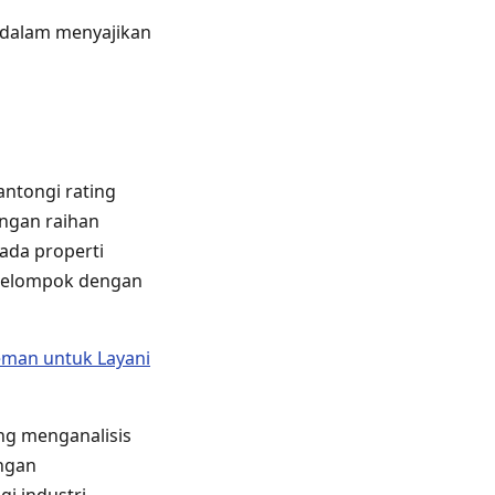
m dalam menyajikan
antongi rating
engan raihan
ada properti
 kelompok dengan
eman untuk Layani
ang menganalisis
engan