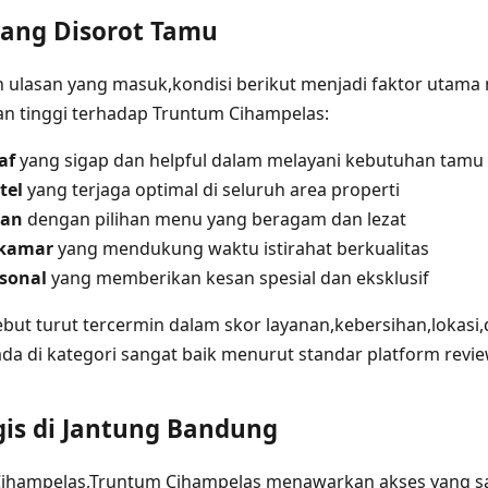
ang Disorot Tamu
n ulasan yang masuk,kondisi berikut menjadi faktor utam
n tinggi terhadap Truntum Cihampelas:
af
yang sigap dan helpful dalam melayani kebutuhan tamu
tel
yang terjaga optimal di seluruh area properti
pan
dengan pilihan menu yang beragam dan lezat
kamar
yang mendukung waktu istirahat berkualitas
sonal
yang memberikan kesan spesial dan eksklusif
ebut turut tercermin dalam skor layanan,kebersihan,lokasi,
a di kategori sangat baik menurut standar platform revie
gis di Jantung Bandung
Cihampelas,Truntum Cihampelas menawarkan akses yang 