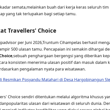
sekadar semata,melainkan buah dari kerja keras seluruh ti
 yang tak terlupakan bagi setiap tamu.
at Travellers' Choice
ipadvisor per Juni 2026,Truntum Cihampelas berhasil meng
ampir 500 ulasan tamu. Pencapaian ini semakin dihargai d
 Choice
,sebuah penghargaan bergengsi yang diberikan kep
cara konsisten menerima ulasan positif dan masuk dalam
erdasarkan pengalaman nyata para wisatawan.
li Resmikan Posyandu Matahari di Desa Hargobinangun Sl
ers' Choice sendiri ditentukan melalui algoritma khusus y
,danpopularitas ulasan dari wisatawan di seluruh dunia. D