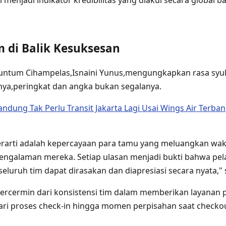
 menjadi indikator kredibilitas yang diakui secara global ba
 di Balik Kesuksesan
untum Cihampelas,Isnaini Yunus,mengungkapkan rasa syu
inya,peringkat dan angka bukan segalanya.
ndung Tak Perlu Transit Jakarta Lagi Usai Wings Air Terba
erarti adalah kepercayaan para tamu yang meluangkan wa
ngalaman mereka. Setiap ulasan menjadi bukti bahwa pel
seluruh tim dapat dirasakan dan diapresiasi secara nyata,"
ercermin dari konsistensi tim dalam memberikan layanan 
ri proses check-in hingga momen perpisahan saat checkou