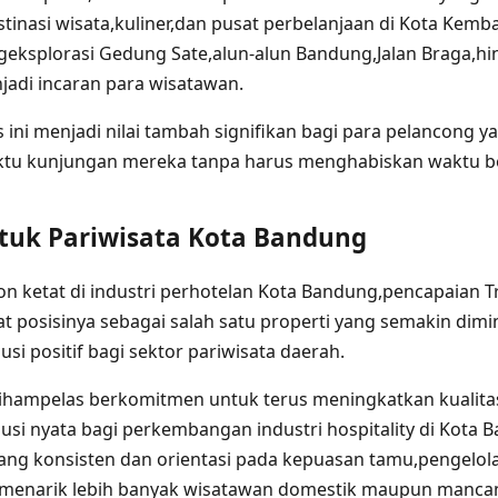
tinasi wisata,kuliner,dan pusat perbelanjaan di Kota Kem
eksplorasi Gedung Sate,alun-alun Bandung,Jalan Braga,hin
jadi incaran para wisatawan.
s ini menjadi nilai tambah signifikan bagi para pelancong y
u kunjungan mereka tanpa harus menghabiskan waktu berl
ntuk Pariwisata Kota Bandung
on ketat di industri perhotelan Kota Bandung,pencapaian
posisinya sebagai salah satu properti yang semakin dimin
i positif bagi sektor pariwisata daerah.
ihampelas berkomitmen untuk terus meningkatkan kualita
si nyata bagi perkembangan industri hospitality di Kota
ang konsisten dan orientasi pada kepuasan tamu,pengelolaa
menarik lebih banyak wisatawan domestik maupun manca