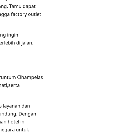
bang. Tamu dapat
gga factory outlet
ang ingin
ebih di jalan.
 Truntum Cihampelas
ati,serta
s layanan dan
 Bandung. Dengan
n hotel ini
negara untuk