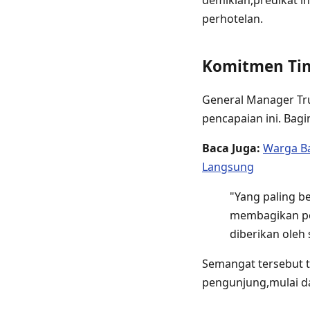
demikian,predikat ini
perhotelan.
Komitmen Tim
General Manager Tr
pencapaian ini. Bag
Baca Juga:
Warga Ba
Langsung
"Yang paling b
membagikan pe
diberikan oleh 
Semangat tersebut t
pengunjung,mulai da