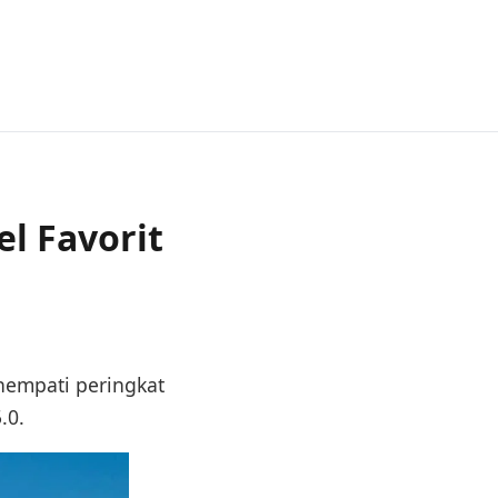
l Favorit
empati peringkat
.0.