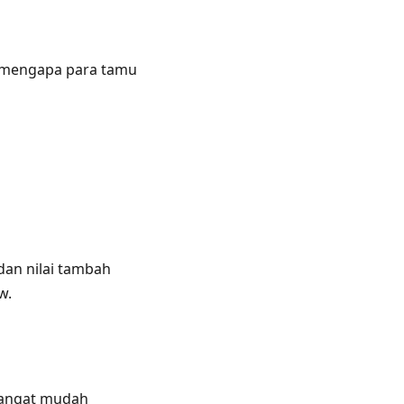
a mengapa para tamu
dan nilai tambah
w.
sangat mudah