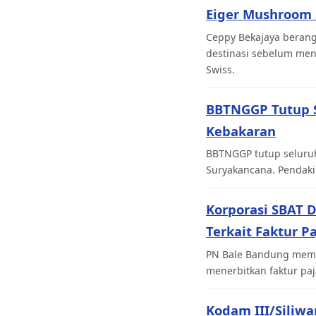
Eiger Mushroom 
Ceppy Bekajaya berang
destinasi sebelum men
Swiss.
BBTNGGP Tutup S
Kebakaran
BBTNGGP tutup seluruh
Suryakancana. Pendaki
Korporasi SBAT 
Terkait Faktur Pa
PN Bale Bandung memv
menerbitkan faktur paja
Kodam III/Siliwa