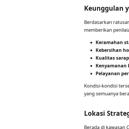
Keunggulan y
Berdasarkan ratusa
memberikan penilaia
Keramahan st
Kebersihan ho
Kualitas sara
Kenyamanan 
Pelayanan per
Kondisi-kondisi ters
yang semuanya berad
Lokasi Strate
Berada di kawasan 