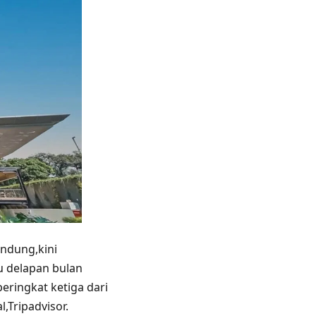
andung,kini
u delapan bulan
eringkat ketiga dari
l,Tripadvisor.