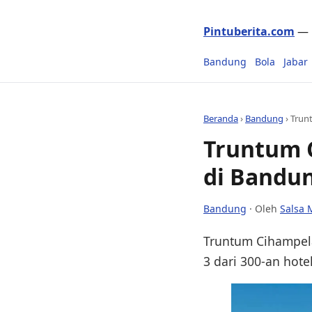
Pintuberita.com
— P
Bandung
Bola
Jabar
Beranda
›
Bandung
›
Trunt
Truntum C
di Bandun
Bandung
· Oleh
Salsa 
Truntum Cihampel
3 dari 300-an hote