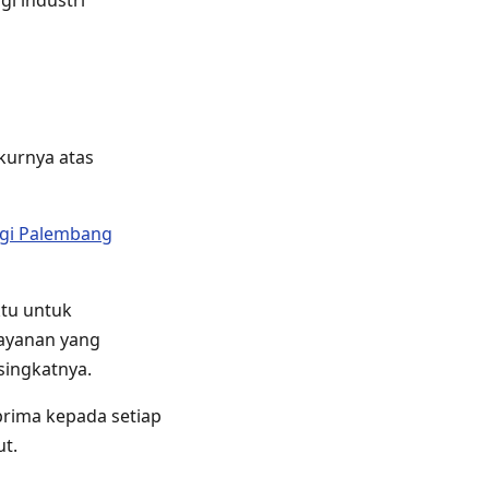
gi industri
kurnya atas
ngi Palembang
ktu untuk
ayanan yang
 singkatnya.
prima kepada setiap
t.