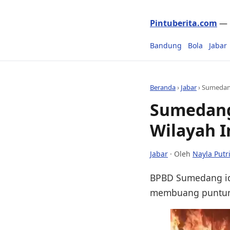
Pintuberita.com
— P
Bandung
Bola
Jabar
Beranda
›
Jabar
›
Sumedang
Sumedang 
Wilayah 
Jabar
· Oleh
Nayla Putr
BPBD Sumedang ide
membuang puntung