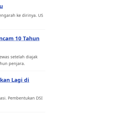
bu
ngarah ke dirinya. US
Ancam 10 Tahun
was setelah diajak
hun penjara.
kan Lagi di
tasi. Pembentukan DSI