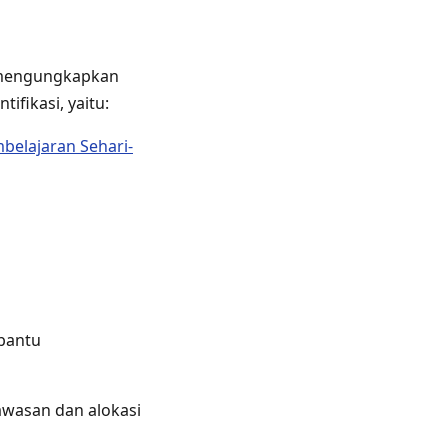
 mengungkapkan
tifikasi, yaitu:
belajaran Sehari-
bantu
awasan dan alokasi