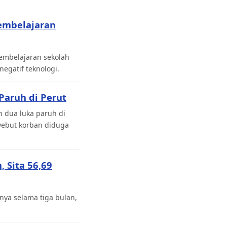
embelajaran
pembelajaran sekolah
gatif teknologi.
Paruh di Perut
 dua luka paruh di
yebut korban diduga
 Sita 56,69
ya selama tiga bulan,