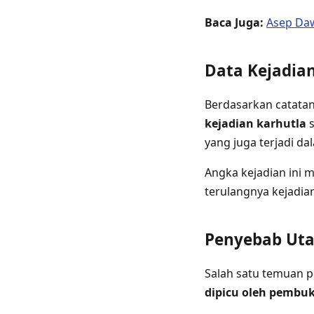
Baca Juga:
Asep Daw
Data Kejadia
Berdasarkan catatan
kejadian karhutla
s
yang juga terjadi d
Angka kejadian ini
terulangnya kejadi
Penyebab Ut
Salah satu temuan p
dipicu oleh pembu