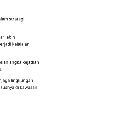
lam strategi
ar lebih
jadi kelalaian
pkan angka kejadian
u.
jaga lingkungan
ususnya di kawasan