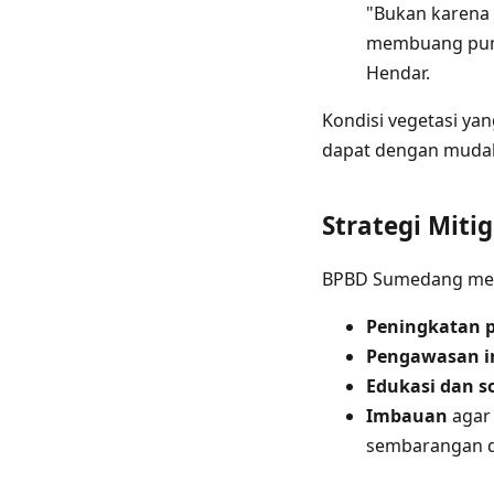
"Bukan karena 
membuang puntu
Hendar.
Kondisi vegetasi ya
dapat dengan mudah
Strategi Miti
BPBD Sumedang menja
Peningkatan
Pengawasan in
Edukasi dan so
Imbauan
agar
sembarangan d