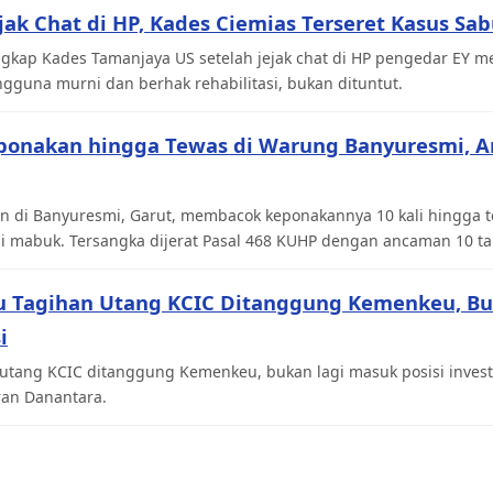
ejak Chat di HP, Kades Ciemias Terseret Kasus Sa
gkap Kades Tamanjaya US setelah jejak chat di HP pengedar EY me
gguna murni dan berhak rehabilitasi, bukan dituntut.
ponakan hingga Tewas di Warung Banyuresmi, 
n di Banyuresmi, Garut, membacok keponakannya 10 kali hingga te
si mabuk. Tersangka dijerat Pasal 468 KUHP dengan ancaman 10 ta
u Tagihan Utang KCIC Ditanggung Kemenkeu, Bu
i
utang KCIC ditanggung Kemenkeu, bukan lagi masuk posisi inves
ran Danantara.