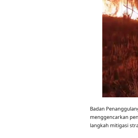
Badan Penanggulang
menggencarkan peng
langkah mitigasi st