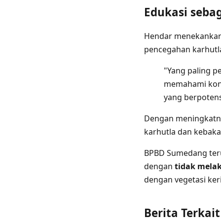
Edukasi seba
Hendar menekanka
pencegahan karhutl
"Yang paling p
memahami kondi
yang berpotens
Dengan meningkatnya
karhutla dan kebaka
BPBD Sumedang teru
dengan
tidak mela
dengan vegetasi ker
Berita Terkait