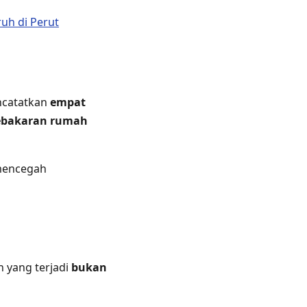
uh di Perut
ncatatkan
empat
kebakaran rumah
mencegah
n yang terjadi
bukan