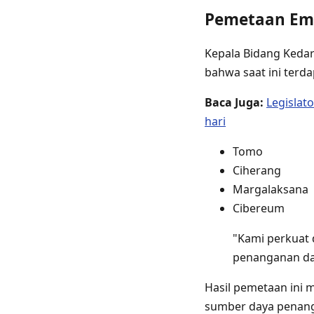
Pemetaan Emp
Kepala Bidang Keda
bahwa saat ini terd
Baca Juga:
Legislat
hari
Tomo
Ciherang
Margalaksana
Cibereum
"Kami perkuat
penanganan dan
Hasil pemetaan ini 
sumber daya penang