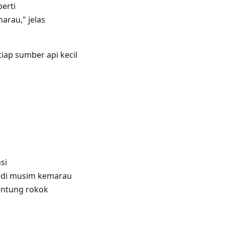
erti
rau," jelas
iap sumber api kecil
si
 di musim kemarau
ntung rokok