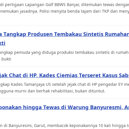
di pertigaan Lapangan Golf BBWS Banjar, ditemukan tewas dengan
menemukan jasadnya. Polisi menyita benda tajam dari TKP dan men
ka Tangkap Produsen Tembakau Sintetis Rumahan,
ti
angkap pemuda yang diduga produksi tembakau sintetis di rumahn
 bukti
ejak Chat di HP, Kades Ciemias Terseret Kasus Sa
gkap Kades Tamanjaya US setelah jejak chat di HP pengedar EY me
gguna murni dan berhak rehabilitasi, bukan dituntut.
ponakan hingga Tewas di Warung Banyuresmi, 
n di Banyuresmi, Garut, membacok keponakannya 10 kali hingga te