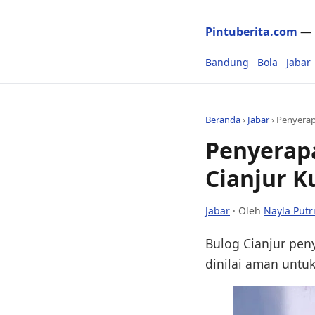
Pintuberita.com
— P
Bandung
Bola
Jabar
Beranda
›
Jabar
›
Penyerap
Penyerapa
Cianjur 
Jabar
· Oleh
Nayla Putr
Bulog Cianjur peny
dinilai aman untuk