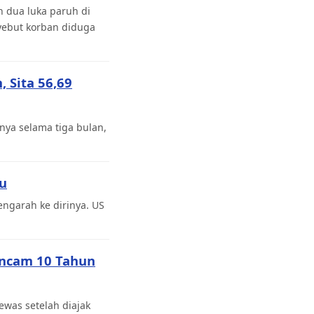
 dua luka paruh di
yebut korban diduga
 Sita 56,69
ya selama tiga bulan,
bu
ngarah ke dirinya. US
Ancam 10 Tahun
was setelah diajak