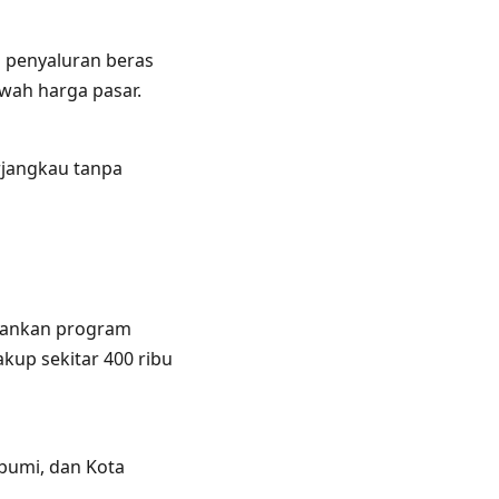
n penyaluran beras
wah harga pasar.
rjangkau tanpa
alankan program
up sekitar 400 ribu
bumi, dan Kota