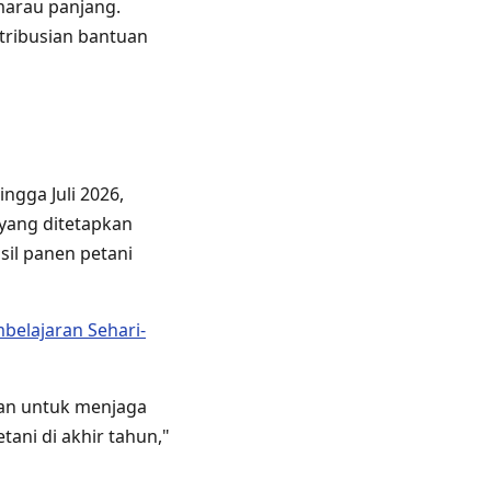
marau panjang.
stribusian bantuan
gga Juli 2026,
yang ditetapkan
sil panen petani
belajaran Sehari-
kan untuk menjaga
ani di akhir tahun,"