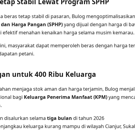
Tetap Stabil Lewat Program SPHP
 beras tetap stabil di pasaran, Bulog mengoptimalisasika
n dan Harga Pangan (SPHP)
yang dijual dengan harga di ba
kti efektif menahan kenaikan harga selama musim kemarau.
ni, masyarakat dapat memperoleh beras dengan harga te
apatan petani.
an untuk 400 Ribu Keluarga
ahan menjaga stok aman dan harga terjamin, Bulog menj
ional bagi
Keluarga Penerima Manfaat (KPM)
yang mencak
.
n disalurkan selama
tiga bulan
di tahun 2026
njangkau keluarga kurang mampu di wilayah Cianjur, Suka