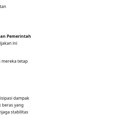
tan
ian Pemerintah
jakan ini
n mereka tetap
isipasi dampak
k beras yang
aga stabilitas