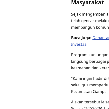
Masyarakat
Sejak mengemban ama
telah gencar melaku
membangun komunika
Baca Juga:
Danantar
Investasi
Program kunjungan 
langsung berbagai p
keamanan dan keter
"Kami ingin hadir d
sekaligus memperkua
Kecamatan Ciampel,"
Ajakan tersebut ia 
Selasa (7/7/2026), 