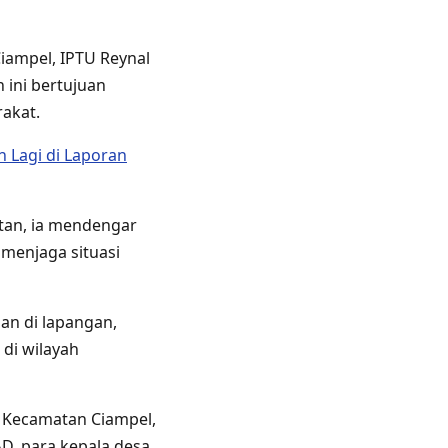
iampel, IPTU Reynal
 ini bertujuan
akat.
 Lagi di Laporan
tan, ia mendengar
menjaga situasi
an di lapangan,
di wilayah
n Kecamatan Ciampel,
D, para kepala desa,