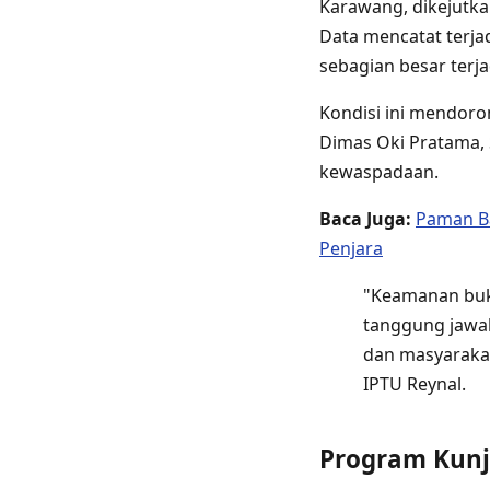
Karawang, dikejutk
Data mencatat terjad
sebagian besar terja
Kondisi ini mendoro
Dimas Oki Pratama, 
kewaspadaan.
Baca Juga:
Paman B
Penjara
"Keamanan buk
tanggung jawab
dan masyarakat
IPTU Reynal.
Program Kun