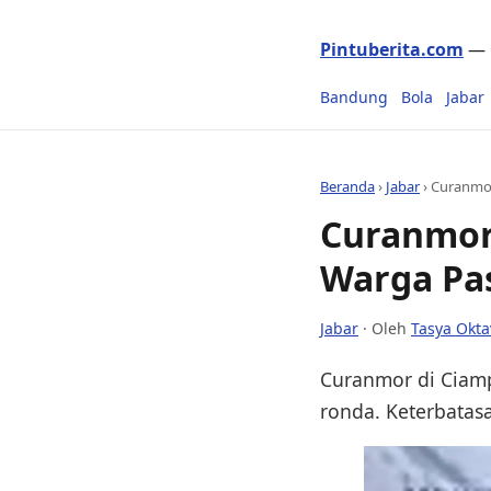
Pintuberita.com
— P
Bandung
Bola
Jabar
Beranda
›
Jabar
›
Curanmor
Curanmor 
Warga Pa
Jabar
· Oleh
Tasya Okta
Curanmor di Ciamp
ronda. Keterbatas