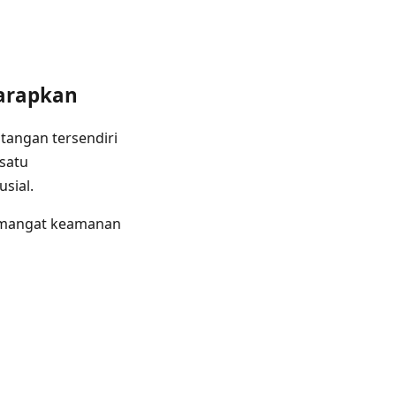
harapkan
tangan tersendiri
 satu
sial.
semangat keamanan