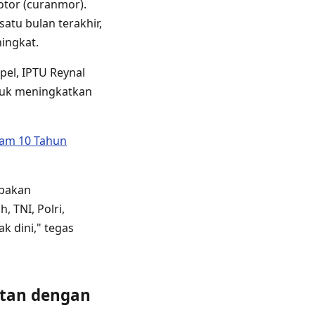
tor (curanmor).
atu bulan terakhir,
ningkat.
pel, IPTU Reynal
ntuk meningkatkan
cam 10 Tahun
upakan
 TNI, Polri,
k dini," tegas
tan dengan