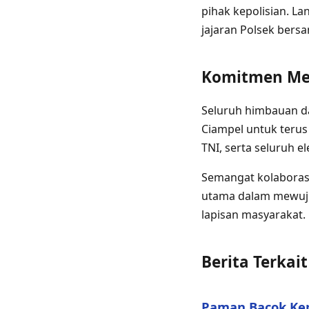
pihak kepolisian. L
jajaran Polsek bers
Komitmen Me
Seluruh himbauan d
Ciampel untuk teru
TNI, serta seluruh 
Semangat kolaborasi,
utama dalam mewuju
lapisan masyarakat.
Berita Terkait
Paman Bacok Ke