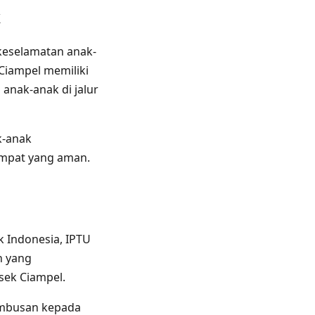
k
 keselamatan anak-
 Ciampel memiliki
 anak-anak di jalur
k-anak
empat yang aman.
 Indonesia, IPTU
n yang
sek Ciampel.
embusan kepada