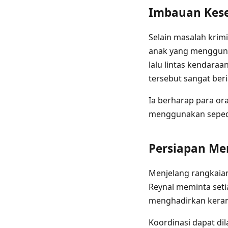
Imbauan Kese
Selain masalah krim
anak yang menggunak
lalu lintas kendaraa
tersebut sangat beri
Ia berharap para or
menggunakan sepeda
Persiapan Me
Menjelang rangkaian
Reynal meminta set
menghadirkan keram
Koordinasi dapat d