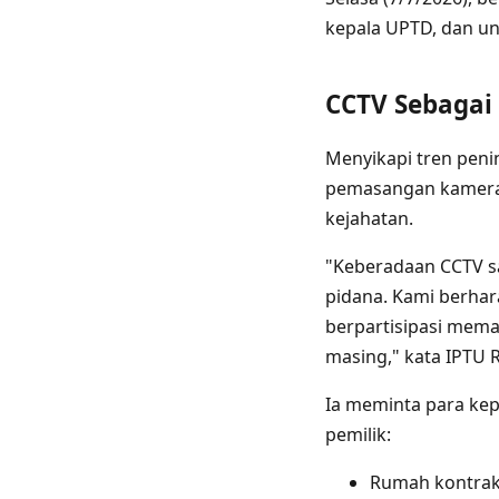
kepala UPTD, dan u
CCTV Sebagai 
Menyikapi tren peni
pemasangan kamera p
kejahatan.
"Keberadaan CCTV 
pidana. Kami berhar
berpartisipasi mem
masing," kata IPTU R
Ia meminta para ke
pemilik:
Rumah kontrak