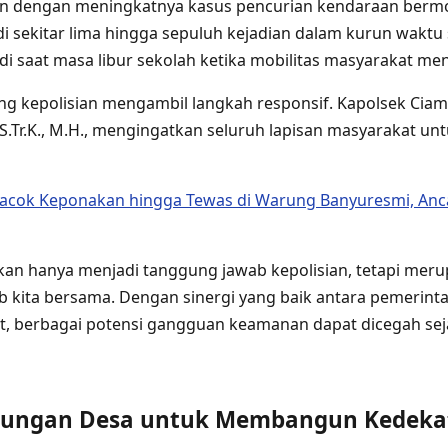
an dengan meningkatnya kasus pencurian kendaraan bermo
i sekitar lima hingga sepuluh kejadian dalam kurun waktu s
di saat masa libur sekolah ketika mobilitas masyarakat me
ng kepolisian mengambil langkah responsif. Kapolsek Ciam
S.Tr.K., M.H., mengingatkan seluruh lapisan masyarakat u
acok Keponakan hingga Tewas di Warung Banyuresmi, An
an hanya menjadi tanggung jawab kepolisian, tetapi mer
 kita bersama. Dengan sinergi yang baik antara pemerintah,
, berbagai potensi gangguan keamanan dapat dicegah seja
jungan Desa untuk Membangun Kedeka