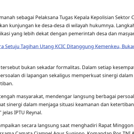
nah sebagai Pelaksana Tugas Kepala Kepolisian Sektor C
kan kunjungan ke desa-desa di wilayah hukumnya. Langkah
si yang lebih dekat dengan pemerintah desa dan masyar
a Setuju Tagihan Utang KCIC Ditanggung Kemenkeu, Bukan
tersebut bukan sekadar formalitas. Dalam setiap kesempa
ersoalan di lapangan sekaligus memperkuat sinergi dalam 
tiban.
i tengah masyarakat, mendengar langsung berbagai persoal
t sinergi dalam menjaga situasi keamanan dan ketertiban 
 jelas IPTU Reynal.
sampaikan secara langsung saat menghadiri Rapat Minggo
bersama Camata Ciampel Agus Sugiono, Komandan Pos TNI A