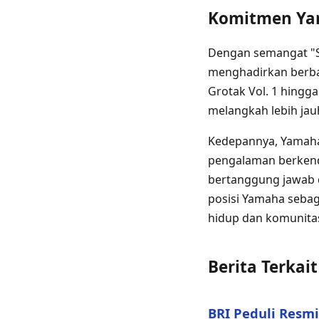
Komitmen Ya
Dengan semangat "S
menghadirkan berbaga
Grotak Vol. 1 hingg
melangkah lebih jau
Kedepannya, Yamah
pengalaman berkend
bertanggung jawab d
posisi Yamaha sebag
hidup dan komunitas 
Berita Terkait
BRI Peduli Resm