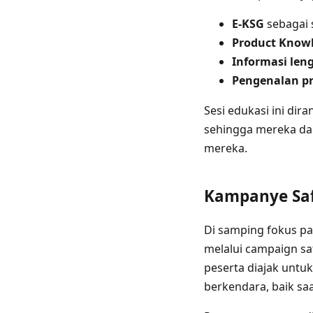
E-KSG
sebagai 
Product Knowl
Informasi len
Pengenalan pr
Sesi edukasi ini d
sehingga mereka d
mereka.
Kampanye Saf
Di samping fokus p
melalui campaign saf
peserta diajak untu
berkendara, baik sa