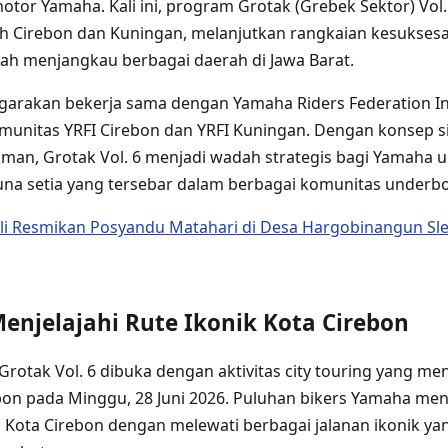
otor Yamaha. Kali ini, program Grotak (Grebek Sektor) Vol
yah Cirebon dan Kuningan, melanjutkan rangkaian kesuksesan
ah menjangkau berbagai daerah di Jawa Barat.
enggarakan bekerja sama dengan Yamaha Riders Federation In
munitas YRFI Cirebon dan YRFI Kuningan. Dengan konsep si
man, Grotak Vol. 6 menjadi wadah strategis bagi Yamaha 
na setia yang tersebar dalam berbagai komunitas underbo
li Resmikan Posyandu Matahari di Desa Hargobinangun Sl
Menjelajahi Rute Ikonik Kota Cirebon
rotak Vol. 6 dibuka dengan aktivitas city touring yang meng
bon pada Minggu, 28 Juni 2026. Puluhan bikers Yamaha me
 Kota Cirebon dengan melewati berbagai jalanan ikonik ya