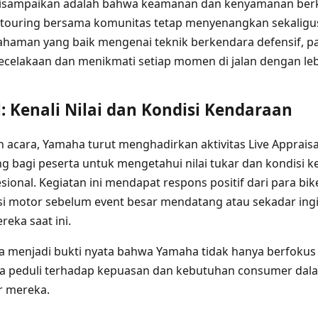
isampaikan adalah bahwa keamanan dan kenyamanan berk
as touring bersama komunitas tetap menyenangkan sekalig
aman yang baik mengenai teknik berkendara defensif, pa
ecelakaan dan menikmati setiap momen di jalan dengan leb
l: Kenali Nilai dan Kondisi Kendaraan
acara, Yamaha turut menghadirkan aktivitas Live Apprais
 bagi peserta untuk mengetahui nilai tukar dan kondisi
ional. Kegiatan ini mendapat respons positif dari para bik
si motor sebelum event besar mendatang atau sekadar ing
eka saat ini.
juga menjadi bukti nyata bahwa Yamaha tidak hanya berfoku
uga peduli terhadap kepuasan dan kebutuhan consumer dala
r mereka.