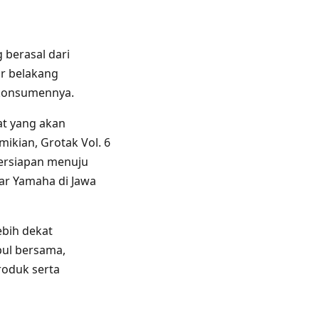
g berasal dari
ar belakang
 konsumennya.
at yang akan
ikian, Grotak Vol. 6
persiapan menuju
ar Yamaha di Jawa
ebih dekat
pul bersama,
roduk serta