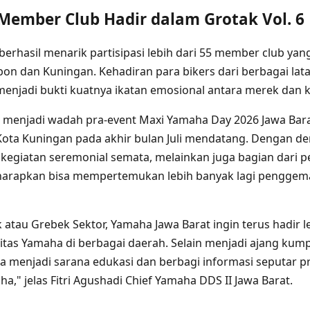
 Member Club Hadir dalam Grotak Vol. 6
i berhasil menarik partisipasi lebih dari 55 member club yan
bon dan Kuningan. Kehadiran para bikers dari berbagai lat
enjadi bukti kuatnya ikatan emosional antara merek dan
 menjadi wadah pra-event Maxi Yamaha Day 2026 Jawa Bar
Kota Kuningan pada akhir bulan Juli mendatang. Dengan dem
 kegiatan seremonial semata, melainkan juga bagian dari 
iharapkan bisa mempertemukan lebih banyak lagi penggem
 atau Grebek Sektor, Yamaha Jawa Barat ingin terus hadir l
as Yamaha di berbagai daerah. Selain menjadi ajang kum
uga menjadi sarana edukasi dan berbagi informasi seputar p
a," jelas Fitri Agushadi Chief Yamaha DDS II Jawa Barat.