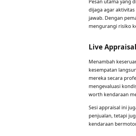
Pesan utama yang d
dijaga agar aktivit
jawab. Dengan pemah
mengurangi risiko k
Live Appraisa
Menambah keseruan 
kesempatan langsung
mereka secara profes
mengevaluasi kondi
worth kendaraan mer
Sesi appraisal ini 
penjualan, tetapi j
kendaraan bermoto