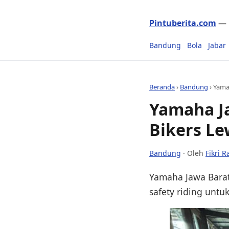
Pintuberita.com
— P
Bandung
Bola
Jabar
Beranda
›
Bandung
›
Yama
Yamaha J
Bikers Le
Bandung
· Oleh
Fikri 
Yamaha Jawa Barat
safety riding untu