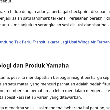
rsebut.
akin hidup dengan adanya berbagai checkpoint di sepanjan
njadi salah satu landmark terkenal. Perjalanan berakhir di
ue untuk melanjutkan serangkaian sesi diskusi dan sharin
ndung Tak Perlu Transit Jakarta Lagi Usai Wings Air Terba
ologi dan Produk Yamaha
utama, peserta mendapatkan berbagai insight berharga se
alah satu materi yang mencuri perhatian adalah bedah fitur
 yang memberikan pemahaman lebih mendalam mengenai ke
a spesifikasi setiap varian yang ditawarkan.
juga menerima sosialisasi mengenai beberapa hal penting, se