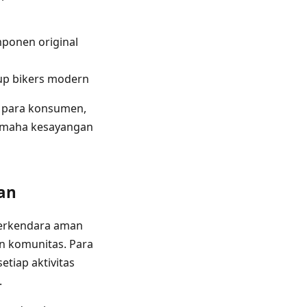
onen original
p bikers modern
 para konsumen,
amaha kesayangan
an
berkendara aman
an komunitas. Para
tiap aktivitas
.