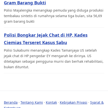
Gram Barang Bukti
Polisi Majalengka menangkap pemuda yang diduga produksi
tembakau sintetis di rumahnya selama tiga bulan, sita 56,69
gram barang bukti
Polisi Bongkar Jejak Chat di HP, Kades
Ciemias Terseret Kasus Sabu
Polisi Sukabumi menangkap Kades Tamanjaya US setelah
jejak chat di HP pengedar EY mengarah ke dirinya. US
ditetapkan sebagai pengguna murni dan berhak rehabilitasi,
bukan dituntut.
Beranda
·
Tentang Kami
·
Kontak
·
Kebijakan Privasi
·
Syarat &
Ketentuan