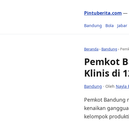
Pintuberita.com
— P
Bandung
Bola
Jabar
Beranda
›
Bandung
›
Pemk
Pemkot B
Klinis di
Bandung
· Oleh
Nayla 
Pemkot Bandung me
kenaikan gangguan
kelompok produkti