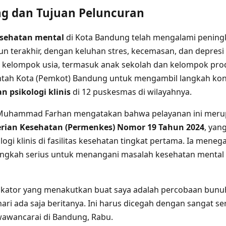
ng dan Tujuan Peluncuran
sehatan mental
di Kota Bandung telah mengalami peningk
n terakhir, dengan keluhan stres, kecemasan, dan depre
i kelompok usia, termasuk anak sekolah dan kelompok produ
ah Kota (Pemkot) Bandung untuk mengambil langkah ko
n psikologi klinis
di 12 puskesmas di wilayahnya.
Muhammad Farhan mengatakan bahwa pelayanan ini meru
rian Kesehatan (Permenkes) Nomor 19 Tahun 2024
, yan
ogi klinis di fasilitas kesehatan tingkat pertama. Ia men
langkah serius untuk menangani masalah kesehatan mental
dikator yang menakutkan buat saya adalah percobaan bunuh 
ari ada saja beritanya. Ini harus dicegah dengan sangat ser
wawancarai di Bandung, Rabu.