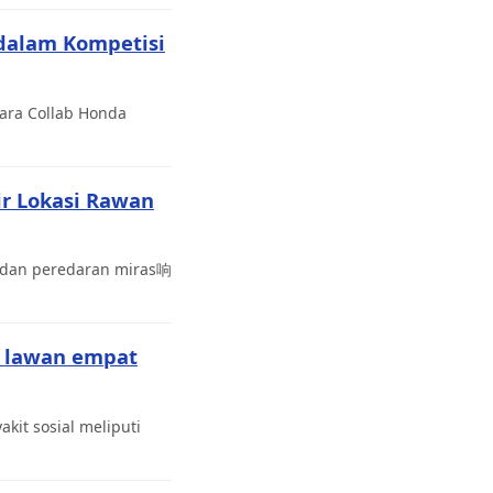
dalam Kompetisi
ara Collab Honda
ir Lokasi Rawan
l dan peredaran miras响
k lawan empat
it sosial meliputi