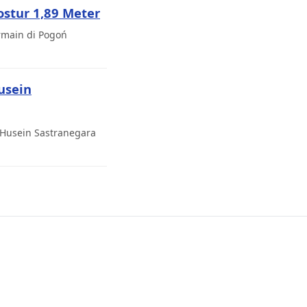
stur 1,89 Meter
rmain di Pogoń
usein
Husein Sastranegara