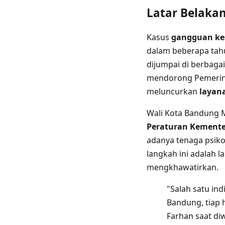
Latar Belaka
Kasus
gangguan ke
dalam beberapa tahu
dijumpai di berbaga
mendorong Pemerint
meluncurkan
layana
Wali Kota Bandung 
Peraturan Kemente
adanya tenaga psikol
langkah ini adalah 
mengkhawatirkan.
"Salah satu in
Bandung, tiap h
Farhan saat di