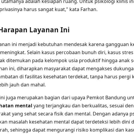
utamanya adalah kesiapan ruang. Untuk psikologi klinis ini
rivasinya harus sangat kuat," kata Farhan.
arapan Layanan Ini
yanan ini menjadi kebutuhan mendesak karena gangguan k
meningkat. Selain kasus percobaan bunuh diri, kasus stre
yak ditemukan pada kelompok usia produktif hingga anak s
nan ini, diharapkan masyarakat dapat mengakses dukunga
atan di fasilitas kesehatan terdekat, tanpa harus pergi k
lebih jauh dan mahal.
 ini juga merupakan bagian dari upaya Pemkot Bandung u
hatan mental
yang terjangkau dan berkualitas, sesuai den
kat yang sehat secara fisik dan mental. Dengan adanya psi
an masalah kesehatan mental dapat terdeteksi lebih dini 
ah, sehingga dapat mengurangi risiko komplikasi dan kasus