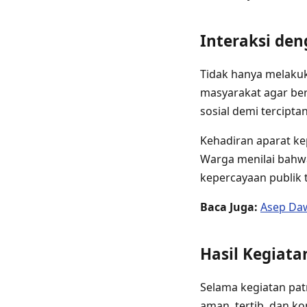
Interaksi den
Tidak hanya melaku
masyarakat agar be
sosial demi tercipt
Kehadiran aparat kep
Warga menilai bah
kepercayaan publik 
Baca Juga:
Asep Daw
Hasil Kegiat
Selama kegiatan pat
aman, tertib, dan k