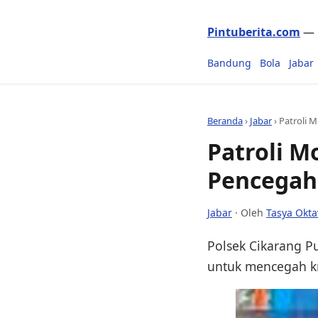
Pintuberita.com
— P
Bandung
Bola
Jabar
Beranda
›
Jabar
›
Patroli 
Patroli M
Pencegah
Jabar
· Oleh
Tasya Okta
Polsek Cikarang Pu
untuk mencegah kri