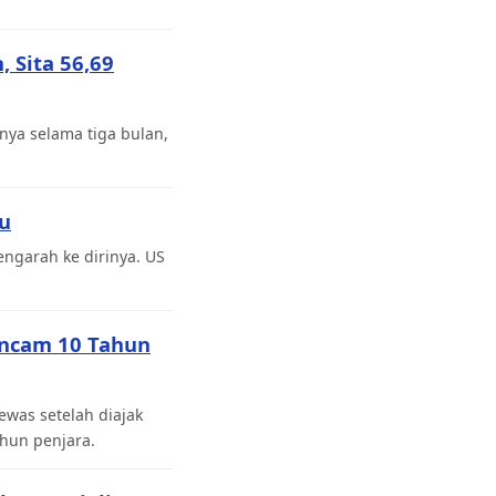
 Sita 56,69
ya selama tiga bulan,
bu
ngarah ke dirinya. US
Ancam 10 Tahun
was setelah diajak
hun penjara.