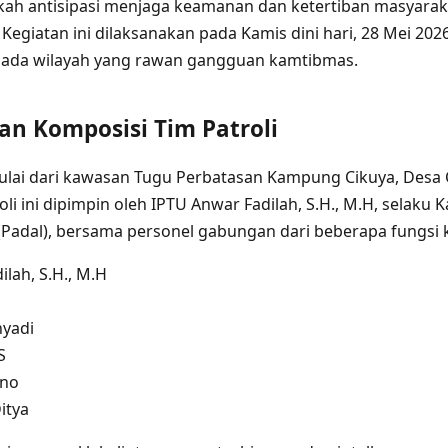
kah antisipasi menjaga keamanan dan ketertiban masyara
 Kegiatan ini dilaksanakan pada Kamis dini hari, 28 Mei 202
pada wilayah yang rawan gangguan kamtibmas.
an Komposisi Tim Patroli
mulai dari kawasan Tugu Perbatasan Kampung Cikuya, Desa
li ini dipimpin oleh IPTU Anwar Fadilah, S.H., M.H, selaku K
(Padal), bersama personel gabungan dari beberapa fungsi k
lah, S.H., M.H
hyadi
S
ono
itya