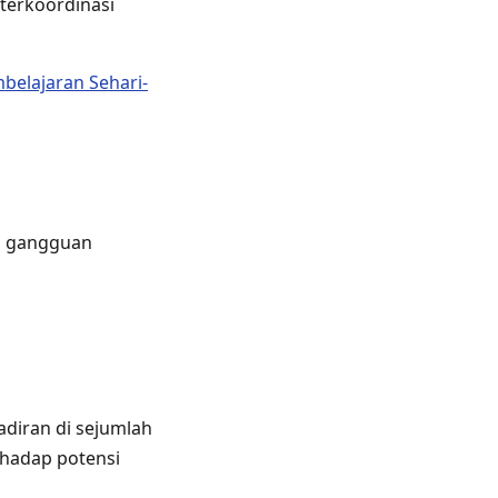
 terkoordinasi
belajaran Sehari-
si gangguan
adiran di sejumlah
rhadap potensi