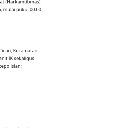
kat (Harkamtibmas)
6, mulai pukul 00.00
 Cicau, Kecamatan
anit IK sekaligus
epolisian: