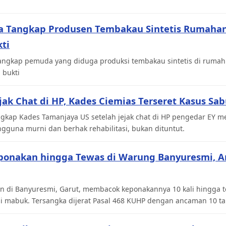
ka Tangkap Produsen Tembakau Sintetis Rumahan,
ti
angkap pemuda yang diduga produksi tembakau sintetis di rumahn
 bukti
ejak Chat di HP, Kades Ciemias Terseret Kasus Sa
gkap Kades Tamanjaya US setelah jejak chat di HP pengedar EY me
gguna murni dan berhak rehabilitasi, bukan dituntut.
ponakan hingga Tewas di Warung Banyuresmi, 
n di Banyuresmi, Garut, membacok keponakannya 10 kali hingga te
si mabuk. Tersangka dijerat Pasal 468 KUHP dengan ancaman 10 ta