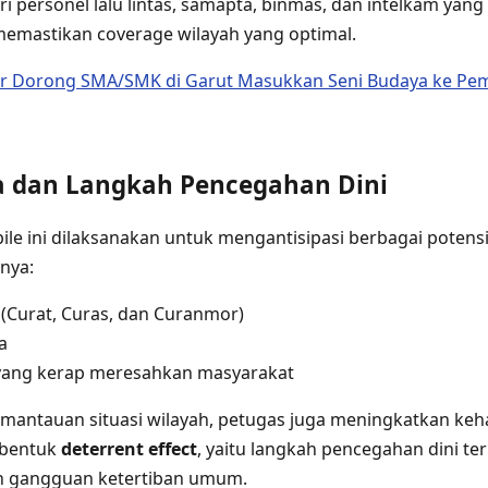
dari personel lalu lintas, samapta, binmas, dan intelkam yang
emastikan coverage wilayah yang optimal.
or Dorong SMA/SMK di Garut Masukkan Seni Budaya ke Pem
 dan Langkah Pencegahan Dini
bile ini dilaksanakan untuk mengantisipasi berbagai poten
nya:
 (Curat, Curas, dan Curanmor)
a
r yang kerap meresahkan masyarakat
mantauan situasi wilayah, petugas juga meningkatkan keh
 bentuk
deterrent effect
, yaitu langkah pencegahan dini te
an gangguan ketertiban umum.