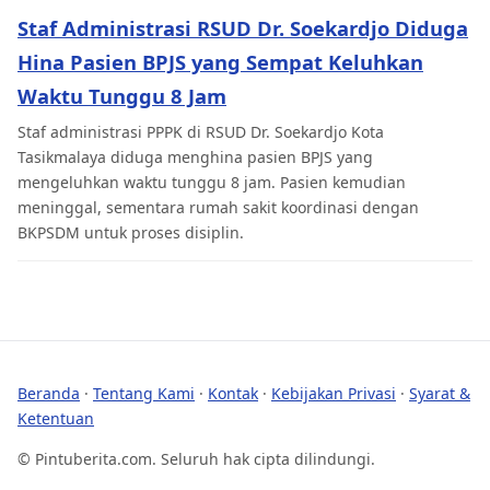
Staf Administrasi RSUD Dr. Soekardjo Diduga
Hina Pasien BPJS yang Sempat Keluhkan
Waktu Tunggu 8 Jam
Staf administrasi PPPK di RSUD Dr. Soekardjo Kota
Tasikmalaya diduga menghina pasien BPJS yang
mengeluhkan waktu tunggu 8 jam. Pasien kemudian
meninggal, sementara rumah sakit koordinasi dengan
BKPSDM untuk proses disiplin.
Beranda
·
Tentang Kami
·
Kontak
·
Kebijakan Privasi
·
Syarat &
Ketentuan
© Pintuberita.com. Seluruh hak cipta dilindungi.