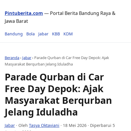
Pintuberita.com
— Portal Berita Bandung Raya &
Jawa Barat
Bandung
Bola
Jabar
KBB
KDM
Beranda
›
Jabar
›
Parade Qurban di Car Free Day Depok: Ajak
Masyarakat Berqurban Jelang Iduladha
Parade Qurban di Car
Free Day Depok: Ajak
Masyarakat Berqurban
Jelang Iduladha
Jabar
· Oleh
Tasya Oktaviani
·
18 Mei 2026
· Diperbarui 5