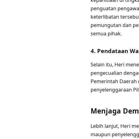
kepanitiaan di ting
penguatan pengawas
keterlibatan terseb
pemungutan dan pen
semua pihak.
4. Pendataan Wa
Selain itu, Heri me
pengecualian denga
Pemerintah Daerah m
penyelenggaraan Pil
Menjaga Demo
Lebih lanjut, Heri 
maupun penyelengga