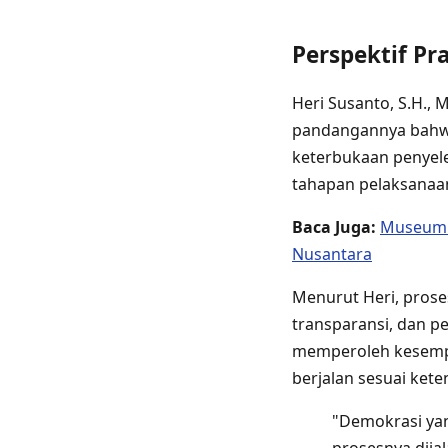
Perspektif Pr
Heri Susanto, S.H.,
pandangannya bahwa 
keterbukaan penyele
tahapan pelaksanaa
Baca Juga:
Museum P
Nusantara
Menurut Heri, proses
transparansi, dan p
memperoleh kesempa
berjalan sesuai kete
"Demokrasi yang