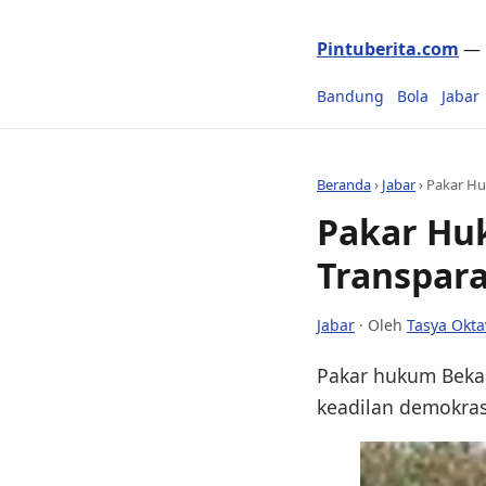
Pintuberita.com
— P
Bandung
Bola
Jabar
Beranda
›
Jabar
›
Pakar Hu
Pakar Huk
Transpara
Jabar
· Oleh
Tasya Okta
Pakar hukum Bekas
keadilan demokras