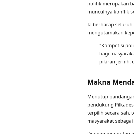
politik merupakan b
munculnya konflik s
Ia berharap seluru
mengutamakan kepen
"Kompetisi pol
bagi masyaraka
pikiran jernih
Makna Menda
Menutup pandangann
pendukung Pilkades.
terpilih secara sah,
masyarakat sebagai
Dengan mengutamaka