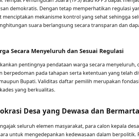
kat Tempat Pemungutan Suara (TPS) atau KPPS dapat menja
an demokratis. Dengan tetap memperhatikan regulasi yan
ut menciptakan mekanisme kontrol yang sehat sehingga se
ghitungan suara berlangsung secara transparan dan dapa
rga Secara Menyeluruh dan Sesuai Regulasi
nekankan pentingnya pendataan warga secara menyeluruh, o
n berpedoman pada tahapan serta ketentuan yang telah di
aupun Bupati. Validitas daftar pemilih merupakan fondas
kades yang berkualitas.
krasi Desa yang Dewasa dan Bermart
mengajak seluruh elemen masyarakat, para calon kepala des
ra untuk mengedepankan kedewasaan dalam berpolitik. P