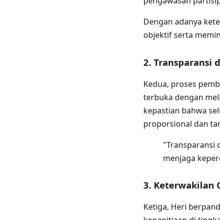
pengawasan partisip
Dengan adanya keterl
objektif serta memi
2. Transparansi 
Kedua, proses pembe
terbuka dengan meli
kepastian bahwa se
proporsional dan tan
"Transparansi 
menjaga keperc
3. Keterwakilan 
Ketiga, Heri berpa