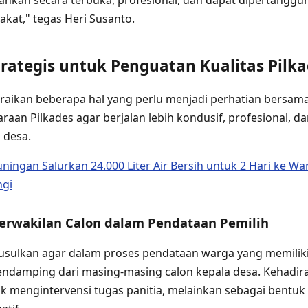
lankan secara terbuka, profesional, dan dapat dipertangg
kat," tegas Heri Susanto.
rategis untuk Penguatan Kualitas Pilk
raikan beberapa hal yang perlu menjadi perhatian bersa
raan Pilkades agar berjalan lebih kondusif, profesional, d
 desa.
uningan Salurkan 24.000 Liter Air Bersih untuk 2 Hari ke 
ngi
 Perwakilan Calon dalam Pendataan Pemilih
sulkan agar dalam proses pendataan warga yang memiliki h
endamping dari masing-masing calon kepala desa. Kehadir
k mengintervensi tugas panitia, melainkan sebagai bentuk