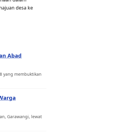
majuan desa ke
pan Abad
18 yang membuktikan
 Warga
gan, Garawangi, lewat