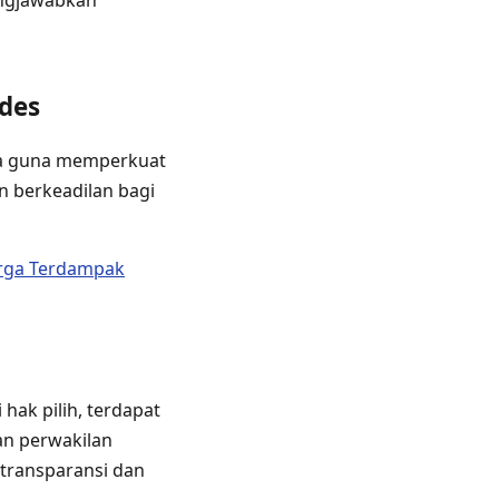
ungjawabkan
ades
ma guna memperkuat
an berkeadilan bagi
Warga Terdampak
ak pilih, terdapat
an perwakilan
 transparansi dan