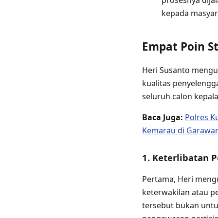
prosesnya dija
kepada masyara
Empat Poin St
Heri Susanto mengu
kualitas penyelengga
seluruh calon kepala
Baca Juga:
Polres K
Kemarau di Garawa
1. Keterlibatan
Pertama, Heri mengu
keterwakilan atau p
tersebut bukan untu