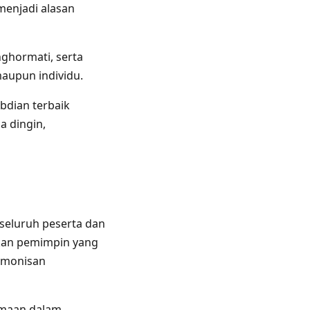
menjadi alasan
ghormati, serta
aupun individu.
bdian terbaik
a dingin,
eluruh peserta dan
rkan pemimpin yang
armonisan
amaan dalam