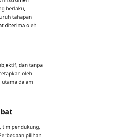
di instrumen
g berlaku,
luruh tahapan
t diterima oleh
bjektif, dan tanpa
tetapkan oleh
i utama dalam
abat
a, tim pendukung,
erbedaan pilihan