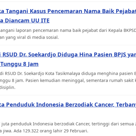
ka Tangani Kasus Pencemaran Nama Baik Pejabat
sa Diancam UU ITE
angani laporan pencemaran nama baik pejabat dari Kepala BKPSD
an yang viral di media sosial.
i RSUD Dr. Soekardjo Diduga Hina Pasien BPJS y
 Tunggu 8 Jam
 di RSUD Dr. Soekardjo Kota Tasikmalaya diduga menghina pasien 
ggu 8 jam. Pasien kemudian meninggal, sementara rumah sakit 
isiplin.
uta Penduduk Indonesia Berzodiak Cancer, Terba
 juta penduduk Indonesia berzodiak Cancer, tertinggi dari semua 
a jiwa. Ada 129.322 orang lahir 29 Februari.