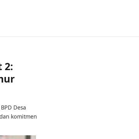
 2:
mur
 BPD Desa
h dan komitmen