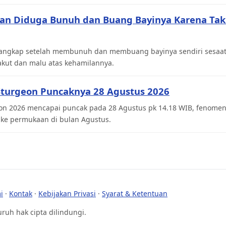
ngan Diduga Bunuh dan Buang Bayinya Karena Tak
itangkap setelah membunuh dan membuang bayinya sendiri sesaat 
akut dan malu atas kehamilannya.
turgeon Puncaknya 28 Agustus 2026
n 2026 mencapai puncak pada 28 Agustus pk 14.18 WIB, fenomena 
ke permukaan di bulan Agustus.
i
·
Kontak
·
Kebijakan Privasi
·
Syarat & Ketentuan
uruh hak cipta dilindungi.