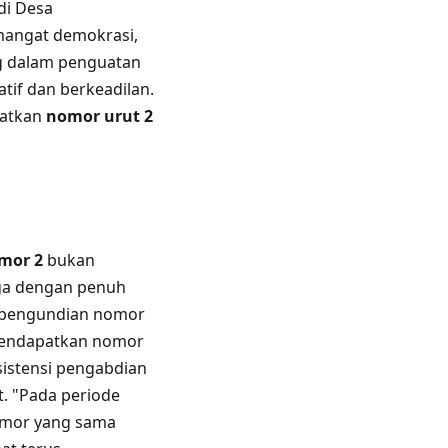
di Desa
mangat demokrasi,
ng dalam penguatan
tif dan berkeadilan.
patkan
nomor urut 2
mor 2
bukan
aga dengan penuh
il pengundian nomor
 mendapatkan nomor
sistensi pengabdian
 "Pada periode
omor yang sama