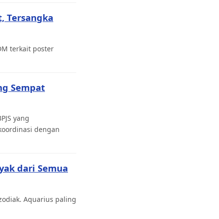
, Tersangka
M terkait poster
ang Sempat
BPJS yang
koordinasi dengan
nyak dari Semua
zodiak. Aquarius paling