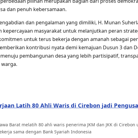
erbedaan pilihan merupakan bagian dari proses demokra
wasa dan penuh kebersamaan.
ngabdian dan pengalaman yang dimiliki, H. Munan Suherl
 kepercayaan masyarakat untuk melanjutkan peran strate
komitmen untuk terus bekerja dengan amanah sebagai pe
memberikan kontribusi nyata demi kemajuan Dusun 3 dan
 menuju pembangunan desa yang lebih partisipatif, transp
 warga.
jaan Latih 80 Ahli Waris di Cirebon jadi Pengu
awa Barat melatih 80 ahli waris penerima JKM dan JKK di Cirebon
ekerja sama dengan Bank Syariah Indonesia