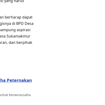
si yang harus
an berharap dapat
gisnya di BPD Desa
nampung aspirasi
 Desa Sukamakmur
aran, dan berpihak
saha Peternakan
 untuk berwirausaha