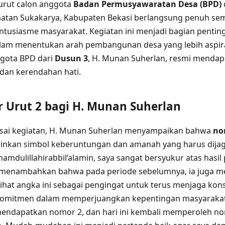
rut calon anggota
Badan Permusyawaratan Desa (BPD)
tan Sukakarya, Kabupaten Bekasi berlangsung penuh se
tusiasme masyarakat. Kegiatan ini menjadi bagian penti
alam menentukan arah pembangunan desa yang lebih aspira
ggota BPD dari
Dusun 3
, H. Munan Suherlan, resmi menda
dan kerendahan hati.
Urut 2 bagi H. Munan Suherlan
sai kegiatan, H. Munan Suherlan menyampaikan bahwa
no
ainkan simbol keberuntungan dan amanah yang harus dij
hamdulillahirabbil’alamin, saya sangat bersyukur atas has
. Ia menambahkan bahwa pada periode sebelumnya, ia juga
lihat angka ini sebagai pengingat untuk terus menjaga kon
omitmen dalam memperjuangkan kepentingan masyarakat.
mendapatkan nomor 2, dan hari ini kembali memperoleh n