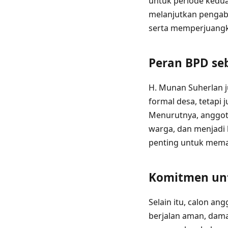
untuk periode kedua
melanjutkan pengabd
serta memperjuangk
Peran BPD se
H. Munan Suherlan
formal desa, tetapi
Menurutnya, anggot
warga, dan menjadi 
penting untuk memas
Komitmen unt
Selain itu, calon a
berjalan aman, dama