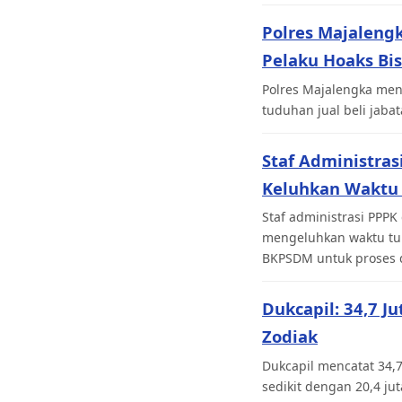
Polres Majaleng
Pelaku Hoaks Bi
Polres Majalengka men
tuduhan jual beli jabat
Staf Administras
Keluhkan Waktu
Staf administrasi PPPK
mengeluhkan waktu tun
BKPSDM untuk proses d
Dukcapil: 34,7 J
Zodiak
Dukcapil mencatat 34,7
sedikit dengan 20,4 jut