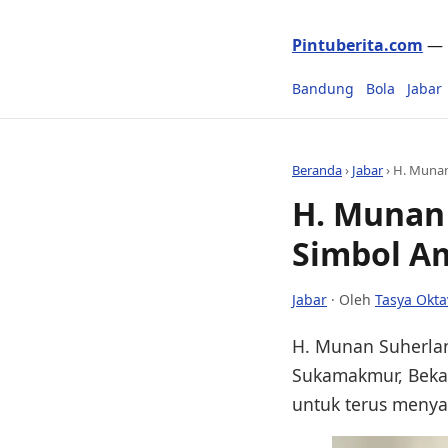
Pintuberita.com
— P
Bandung
Bola
Jabar
Beranda
›
Jabar
›
H. Munan
H. Munan
Simbol A
Jabar
· Oleh
Tasya Okta
H. Munan Suherla
Sukamakmur, Bekas
untuk terus menya