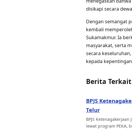
menegaskan bahwa p
disikapi secara de
Dengan semangat pe
kembali memperoleh
Sukamakmur. Ia ber
masyarakat, serta 
secara keseluruhan,
kepada kepentingan
Berita Terkait
BPJS Ketenagaker
Telur
BPJS Ketenagakerjaan J
lewat program PEKA, b