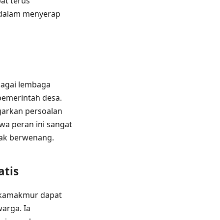
at terus
l dalam menyerap
agai lembaga
pemerintah desa.
arkan persoalan
wa peran ini sangat
hak berwenang.
tis
Sukamakmur dapat
arga. Ia