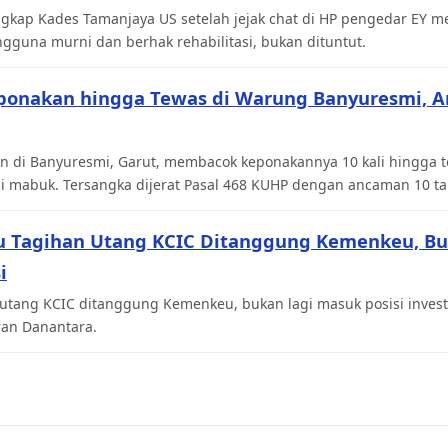
gkap Kades Tamanjaya US setelah jejak chat di HP pengedar EY me
gguna murni dan berhak rehabilitasi, bukan dituntut.
ponakan hingga Tewas di Warung Banyuresmi, 
n di Banyuresmi, Garut, membacok keponakannya 10 kali hingga te
si mabuk. Tersangka dijerat Pasal 468 KUHP dengan ancaman 10 ta
u Tagihan Utang KCIC Ditanggung Kemenkeu, Bu
i
utang KCIC ditanggung Kemenkeu, bukan lagi masuk posisi inves
ran Danantara.