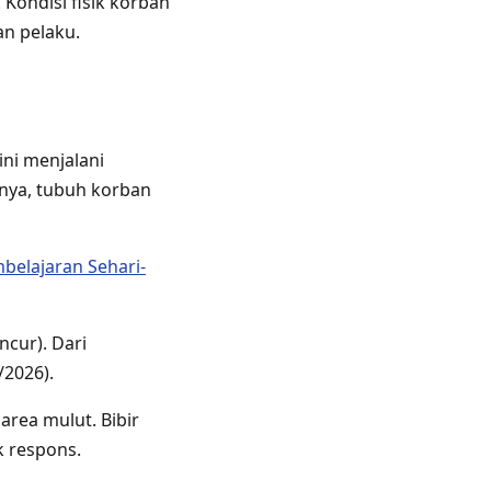
 Kondisi fisik korban
an pelaku.
ni menjalani
nya, tubuh korban
belajaran Sehari-
cur). Dari
/2026).
area mulut. Bibir
 respons.