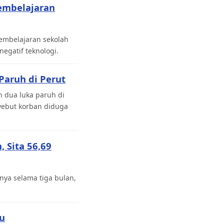
embelajaran
pembelajaran sekolah
gatif teknologi.
Paruh di Perut
 dua luka paruh di
yebut korban diduga
 Sita 56,69
ya selama tiga bulan,
bu