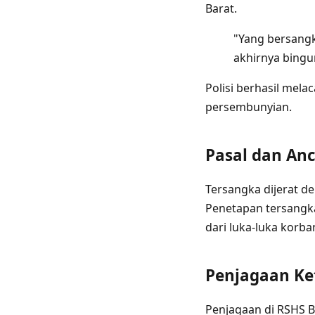
Barat.
"Yang bersangk
akhirnya bingun
Polisi berhasil mela
persembunyian.
Pasal dan A
Tersangka dijerat d
Penetapan tersangka 
dari luka-luka korba
Penjagaan Ke
Penjagaan di RSHS B