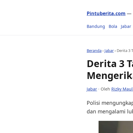
Pintuberita.com
— P
Bandung
Bola
Jabar
Beranda
›
Jabar
›
Derita 3
Derita 3 
Mengerik
Jabar
· Oleh
Rizky Mau
Polisi mengungkap
dan mengalami luk