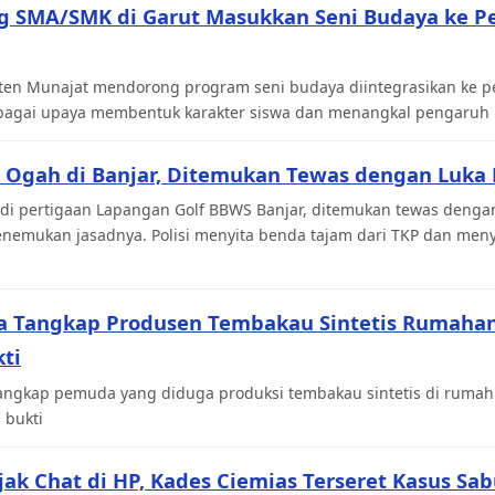
ng SMA/SMK di Garut Masukkan Seni Budaya ke P
 Aten Munajat mendorong program seni budaya diintegrasikan ke 
agai upaya membentuk karakter siswa dan menangkal pengaruh ne
 Ogah di Banjar, Ditemukan Tewas dengan Luka 
di pertigaan Lapangan Golf BBWS Banjar, ditemukan tewas dengan
menemukan jasadnya. Polisi menyita benda tajam dari TKP dan men
ka Tangkap Produsen Tembakau Sintetis Rumahan,
ti
angkap pemuda yang diduga produksi tembakau sintetis di rumahn
 bukti
ejak Chat di HP, Kades Ciemias Terseret Kasus Sa