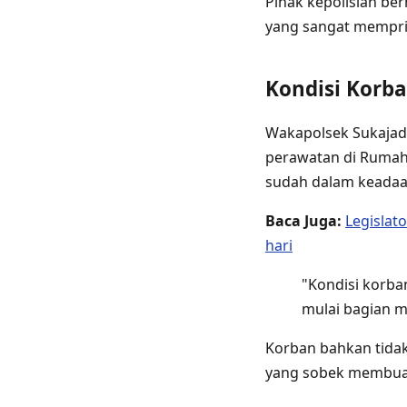
Pihak kepolisian ber
yang sangat memprih
Kondisi Korb
Wakapolsek Sukajadi
perawatan di Rumah
sudah dalam keadaa
Baca Juga:
Legislat
hari
"Kondisi korba
mulai bagian m
Korban bahkan tidak
yang sobek membuat