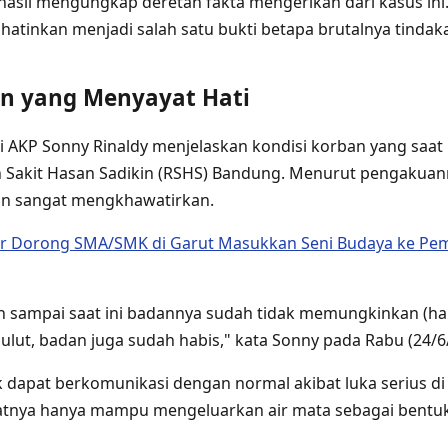
hasil mengungkap deretan fakta mengerikan dari kasus ini.
atinkan menjadi salah satu bukti betapa brutalnya tindak
an yang Menyayat Hati
 AKP Sonny Rinaldy menjelaskan kondisi korban yang saat i
 Sakit Hasan Sadikin (RSHS) Bandung. Menurut pengakuan
n sangat mengkhawatirkan.
or Dorong SMA/SMK di Garut Masukkan Seni Budaya ke Pem
n sampai saat ini badannya sudah tidak memungkinkan (han
ulut, badan juga sudah habis," kata Sonny pada Rabu (24/6
 dapat berkomunikasi dengan normal akibat luka serius di 
nya hanya mampu mengeluarkan air mata sebagai bentuk