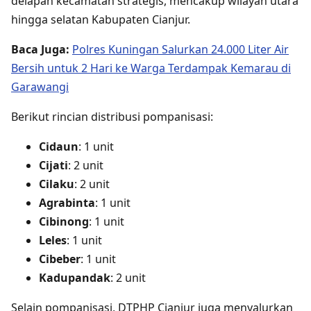
delapan kecamatan strategis, mencakup wilayah utara
hingga selatan Kabupaten Cianjur.
Baca Juga:
Polres Kuningan Salurkan 24.000 Liter Air
Bersih untuk 2 Hari ke Warga Terdampak Kemarau di
Garawangi
Berikut rincian distribusi pompanisasi:
Cidaun
: 1 unit
Cijati
: 2 unit
Cilaku
: 2 unit
Agrabinta
: 1 unit
Cibinong
: 1 unit
Leles
: 1 unit
Cibeber
: 1 unit
Kadupandak
: 2 unit
Selain pompanisasi, DTPHP Cianjur juga menyalurkan