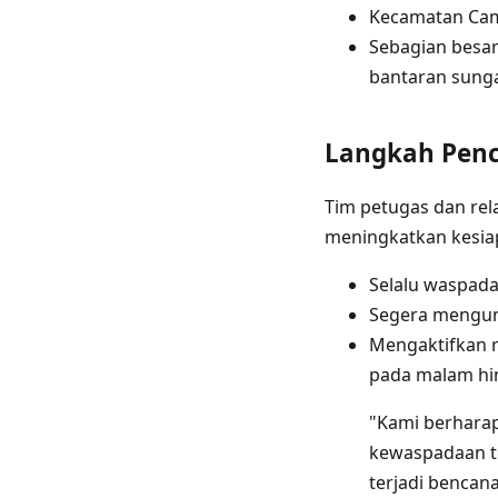
Kecamatan Ca
Sebagian besar
bantaran sung
Langkah Pen
Tim petugas dan re
meningkatkan kesiap
Selalu waspada
Segera mengung
Mengaktifkan r
pada malam hin
"Kami berharap
kewaspadaan te
terjadi bencana