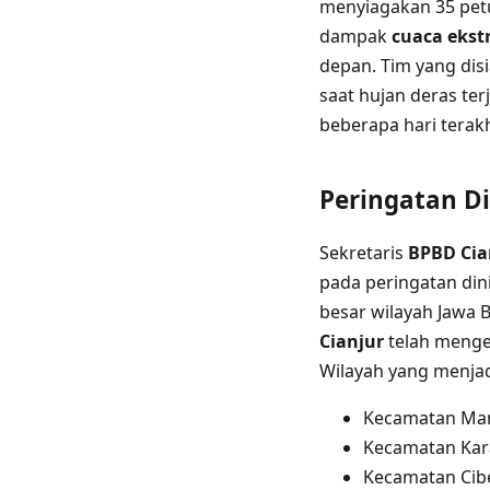
menyiagakan 35 petu
dampak
cuaca ekst
depan. Tim yang dis
saat hujan deras ter
beberapa hari terakh
Peringatan Di
Sekretaris
BPBD Cia
pada peringatan din
besar wilayah Jawa 
Cianjur
telah menge
Wilayah yang menjad
Kecamatan Ma
Kecamatan Ka
Kecamatan Cib