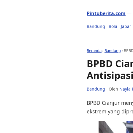
Pintuberita.com
— P
Bandung
Bola
Jabar
Beranda
›
Bandung
›
BPBD
BPBD Cian
Antisipas
Bandung
· Oleh
Nayla 
BPBD Cianjur meny
ekstrem yang dipr