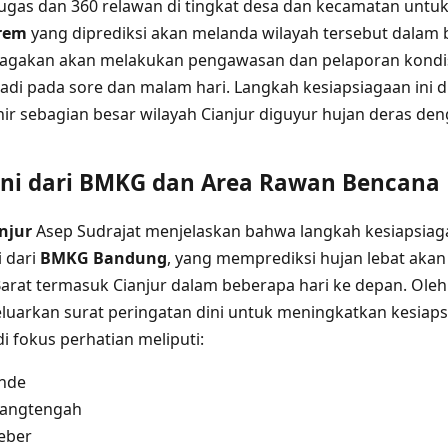
gas dan 360 relawan di tingkat desa dan kecamatan untuk
rem
yang diprediksi akan melanda wilayah tersebut dalam 
iagakan akan melakukan pengawasan dan pelaporan kondisi
jadi pada sore dan malam hari. Langkah kesiapsiagaan ini d
ir sebagian besar wilayah Cianjur diguyur hujan deras deng
ni dari
BMKG
dan Area Rawan Bencana
njur
Asep Sudrajat menjelaskan bahwa langkah kesiapsiaga
i dari
BMKG Bandung
, yang memprediksi hujan lebat aka
Barat termasuk Cianjur dalam beberapa hari ke depan. Oleh
luarkan surat peringatan dini untuk meningkatkan kesiap
i fokus perhatian meliputi:
nde
rangtengah
eber