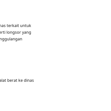
as terkait untuk
rti longsor yang
nanggulangan
at berat ke dinas