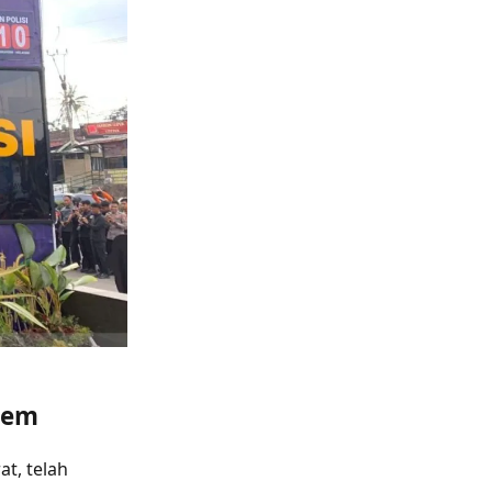
rem
at, telah