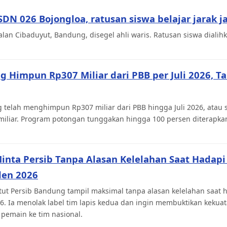
 SDN 026 Bojongloa, ratusan siswa belajar jarak j
alan Cibaduyut, Bandung, disegel ahli waris. Ratusan siswa dialihk
Himpun Rp307 Miliar dari PBB per Juli 2026, Ta
telah menghimpun Rp307 miliar dari PBB hingga Juli 2026, atau se
miliar. Program potongan tunggakan hingga 100 persen diterapkan
nta Persib Tanpa Alasan Kelelahan Saat Hadapi
iden 2026
 Persib Bandung tampil maksimal tanpa alasan kelelahan saat h
2026. Ia menolak label tim lapis kedua dan ingin membuktikan kek
 pemain ke tim nasional.