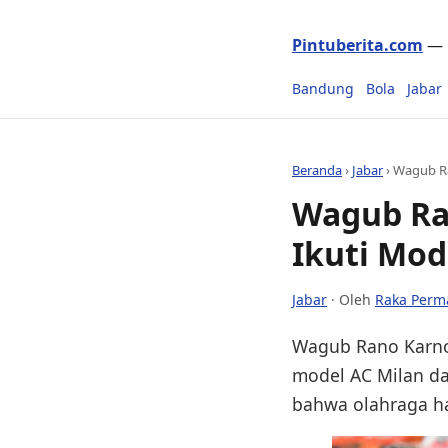
Pintuberita.com
— P
Bandung
Bola
Jabar
Beranda
›
Jabar
›
Wagub Ra
Wagub Ra
Ikuti Mod
Jabar
· Oleh
Raka Perm
Wagub Rano Karno 
model AC Milan da
bahwa olahraga ha