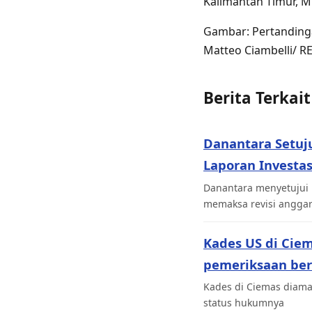
Kalimantan Timur, M
Gambar: Pertandingan
Matteo Ciambelli/ R
Berita Terkait
Danantara Setuj
Laporan Investas
Danantara menyetujui 
memaksa revisi angga
Kades US di Cie
pemeriksaan be
Kades di Ciemas diaman
status hukumnya