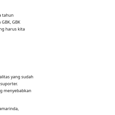
a tahun
ah GBK, GBK
ng harus kita
valitas yang sudah
suporter.
dang menyebabkan
Samarinda,