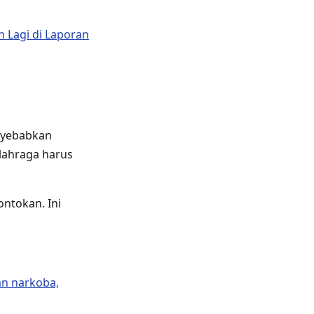
 Lagi di Laporan
enyebabkan
olahraga harus
ntokan. Ini
an narkoba,