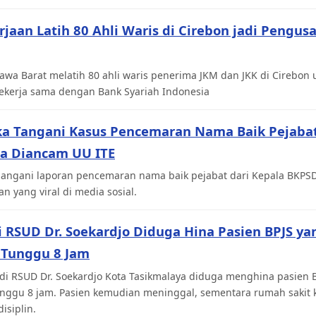
jaan Latih 80 Ahli Waris di Cirebon jadi Pengu
awa Barat melatih 80 ahli waris penerima JKM dan JKK di Cirebon
ekerja sama dengan Bank Syariah Indonesia
ka Tangani Kasus Pencemaran Nama Baik Pejabat
sa Diancam UU ITE
angani laporan pencemaran nama baik pejabat dari Kepala BKPSD
an yang viral di media sosial.
i RSUD Dr. Soekardjo Diduga Hina Pasien BPJS y
 Tunggu 8 Jam
 di RSUD Dr. Soekardjo Kota Tasikmalaya diduga menghina pasien 
ggu 8 jam. Pasien kemudian meninggal, sementara rumah sakit 
isiplin.