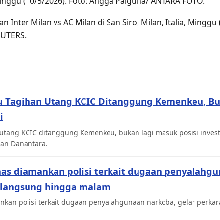
inggu (10/5/2026). Foto: Angga Palguna/ ANTARA FOTO.
 Inter Milan vs AC Milan di San Siro, Milan, Italia, Minggu 
EUTERS.
u Tagihan Utang KCIC Ditanggung Kemenkeu, Bu
i
utang KCIC ditanggung Kemenkeu, bukan lagi masuk posisi inves
ran Danantara.
mas diamankan polisi terkait dugaan penyalahgu
rlangsung hingga malam
kan polisi terkait dugaan penyalahgunaan narkoba, gelar perkara