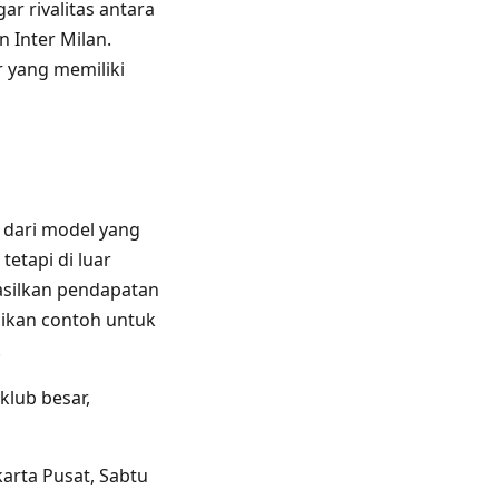
r rivalitas antara
n Inter Milan.
r yang memiliki
l dari model yang
tetapi di luar
asilkan pendapatan
dikan contoh untuk
.
klub besar,
karta Pusat, Sabtu