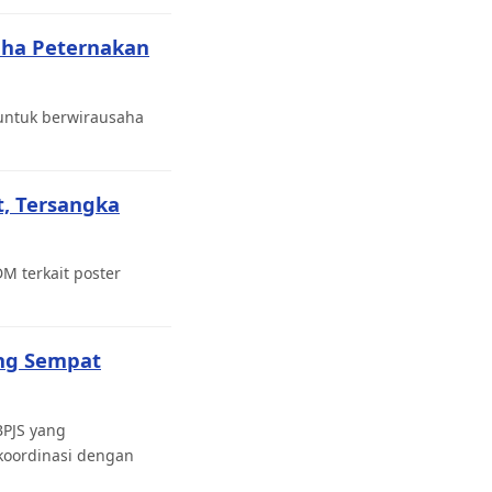
saha Peternakan
 untuk berwirausaha
, Tersangka
M terkait poster
ang Sempat
BPJS yang
koordinasi dengan