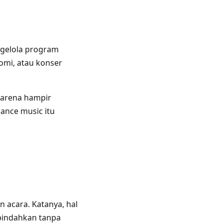
ngelola program
omi, atau konser
 karena hampir
mance music itu
 acara. Katanya, hal
ipindahkan tanpa