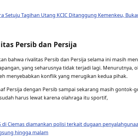
a Setuju Tagihan Utang KCIC Ditanggung Kemenkeu, Bukan
itas Persib dan Persija
n bahwa rivalitas Persib dan Persija selama ini masih m
 lapangan, yang seharusnya tidak terjadi lagi. Menurutnya, 
oleh menyebabkan konflik yang merugikan kedua pihak.
f Persija dengan Persib sampai sekarang masih gontok-go
sudah harus lewat karena olahraga itu sportif,
 di Ciemas diamankan polisi terkait dugaan penyalahguna
ngsung hingga malam