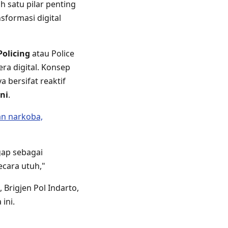
 satu pilar penting
sformasi digital
Policing
atau Police
ra digital. Konsep
 bersifat reaktif
ni
.
an narkoba,
ggap sebagai
ecara utuh,"
 Brigjen Pol Indarto,
ini.