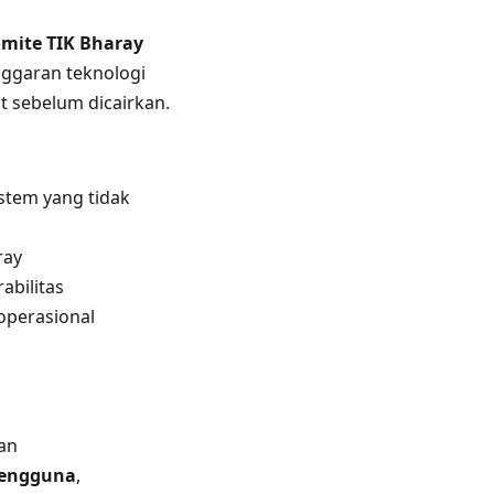
mite TIK Bharay
nggaran teknologi
t sebelum dicairkan.
stem yang tidak
ray
abilitas
operasional
gan
pengguna
,