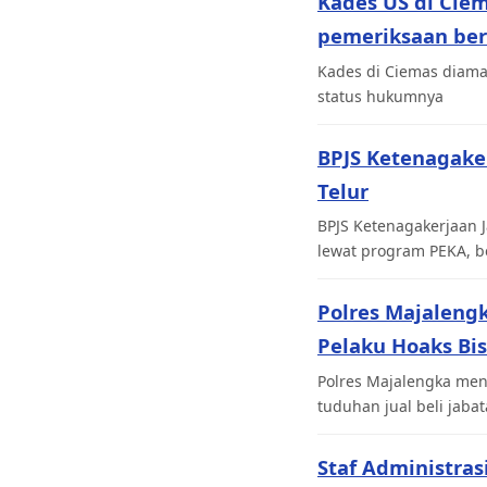
Kades US di Cie
pemeriksaan be
Kades di Ciemas diaman
status hukumnya
BPJS Ketenagaker
Telur
BPJS Ketenagakerjaan J
lewat program PEKA, b
Polres Majaleng
Pelaku Hoaks Bi
Polres Majalengka men
tuduhan jual beli jabat
Staf Administras