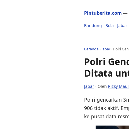
Pintuberita.com
— P
Bandung
Bola
Jabar
Beranda
›
Jabar
›
Polri Gen
Polri Gen
Ditata un
Jabar
· Oleh
Rizky Mau
Polri gencarkan Sma
906 tidak aktif. E
ke pusat data resm