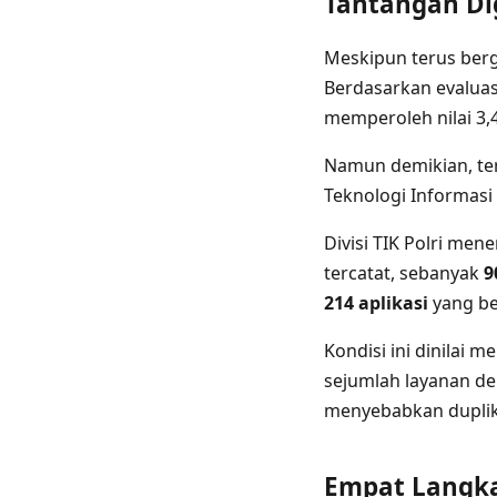
Tantangan Dig
Meskipun terus berg
Berdasarkan evalua
memperoleh nilai 3,
Namun demikian, ter
Teknologi Informasi
Divisi TIK Polri men
tercatat, sebanyak
9
214 aplikasi
yang ber
Kondisi ini dinilai 
sejumlah layanan de
menyebabkan duplik
Empat Langkah