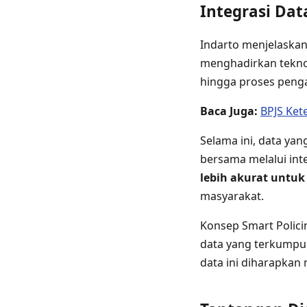
Integrasi Dat
Indarto menjelaskan
menghadirkan teknol
hingga proses penga
Baca Juga:
BPJS Ket
Selama ini, data ya
bersama melalui int
lebih akurat untu
masyarakat.
Konsep Smart Polic
data yang terkumpul
data ini diharapkan