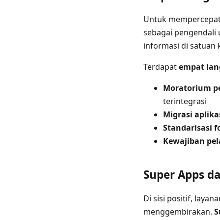
Untuk mempercepat 
sebagai pengendali 
informasi di satuan
Terdapat
empat lan
Moratorium p
terintegrasi
Migrasi aplika
Standarisasi 
Kewajiban pe
Super Apps d
Di sisi positif, lay
menggembirakan.
S