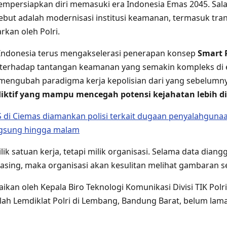
mpersiapkan diri memasuki era Indonesia Emas 2045. Salah
ebut adalah modernisasi institusi keamanan, termasuk tran
rkan oleh Polri.
 Indonesia terus mengakselerasi penerapan konsep
Smart 
 terhadap tantangan keamanan yang semakin kompleks di e
 mengubah paradigma kerja kepolisian dari yang sebelumnya
diktif yang mampu mencegah potensi kejahatan lebih di
 di Ciemas diamankan polisi terkait dugaan penyalahguna
ngsung hingga malam
ik satuan kerja, tetapi milik organisasi. Selama data dian
asing, maka organisasi akan kesulitan melihat gambaran s
ikan oleh Kepala Biro Teknologi Komunikasi Divisi TIK Polri,
ah Lemdiklat Polri di Lembang, Bandung Barat, belum lama 