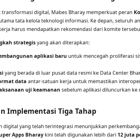
transformasi digital, Mabes Bharay memperkuat peran
Ko
utama tata kelola teknologi informasi. Ke depan, seluruh a
 kerja harus mendapatkan rekomendasi dari komite tersebu
gkah strategis
yang akan diterapkan:
embangunan aplikasi baru
untuk mencegah proliferasi si
si
yang berada di luar pusat data resmi ke Data Center Bha
format data
antar-satuan kerja untuk memastikan interoper
laksanaan uji keamanan
sebelum aplikasi diluncurkan ke 
an Implementasi Tiga Tahap
anan digital yang telah terintegrasi menunjukkan perkemban
uper Apps Bharay
kini telah digunakan lebih dari
12 juta 