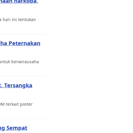
naan narkoba,
 hari ini tentukan
saha Peternakan
 untuk berwirausaha
, Tersangka
M terkait poster
ang Sempat