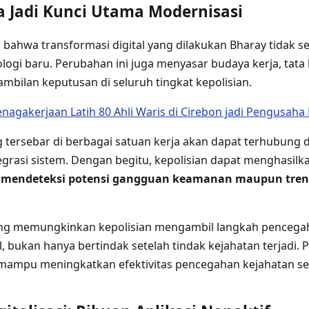
a Jadi Kunci Utama Modernisasi
 bahwa transformasi digital yang dilakukan Bharay tidak s
ogi baru. Perubahan ini juga menyasar budaya kerja, tata k
mbilan keputusan di seluruh tingkat kepolisian.
enagakerjaan Latih 80 Ahli Waris di Cirebon jadi Pengusaha
ng tersebar di berbagai satuan kerja akan dapat terhubung
egrasi sistem. Dengan begitu, kepolisian dapat menghasil
k mendeteksi potensi gangguan keamanan maupun tren 
ing memungkinkan kepolisian mengambil langkah pencega
, bukan hanya bertindak setelah tindak kejahatan terjadi.
 mampu meningkatkan efektivitas pencegahan kejahatan sec