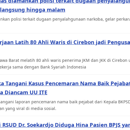
mas diamankan polisi terkait dugaan penyalahgu
rlangsung hingga malam
kan polisi terkait dugaan penyalahgunaan narkoba, gelar perkara
jaan Latih 80 Ahli Waris di Cirebon jadi Pengu
awa Barat melatih 80 ahli waris penerima JKM dan JKK di Cirebon
ekerja sama dengan Bank Syariah Indonesia
ka Tangani Kasus Pencemaran Nama Baik Pejabat
sa Diancam UU ITE
angani laporan pencemaran nama baik pejabat dari Kepala BKPSD
an yang viral di media sosial.
i RSUD Dr. Soekardjo Diduga Hina Pasien BPJS y