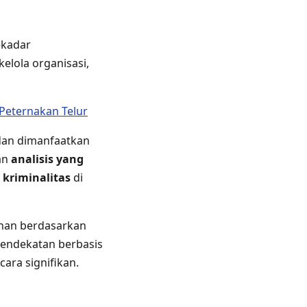
ekadar
elola organisasi,
 Peternakan Telur
 dan dimanfaatkan
kan
analisis yang
kriminalitas
di
han berdasarkan
 Pendekatan berbasis
ara signifikan.