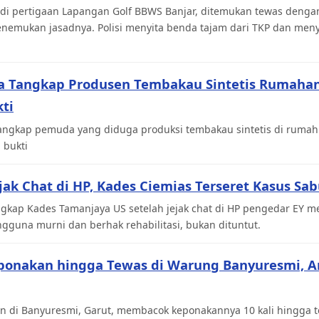
di pertigaan Lapangan Golf BBWS Banjar, ditemukan tewas dengan
menemukan jasadnya. Polisi menyita benda tajam dari TKP dan men
ka Tangkap Produsen Tembakau Sintetis Rumahan,
ti
angkap pemuda yang diduga produksi tembakau sintetis di rumahn
 bukti
ejak Chat di HP, Kades Ciemias Terseret Kasus Sa
gkap Kades Tamanjaya US setelah jejak chat di HP pengedar EY me
gguna murni dan berhak rehabilitasi, bukan dituntut.
ponakan hingga Tewas di Warung Banyuresmi, 
n di Banyuresmi, Garut, membacok keponakannya 10 kali hingga te