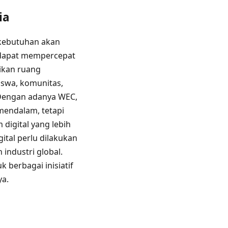
ia
 kebutuhan akan
ai dapat mempercepat
ikan ruang
swa, komunitas,
 Dengan adanya WEC,
mendalam, tetapi
digital yang lebih
gital perlu dilakukan
industri global.
berbagai inisiatif
ya.