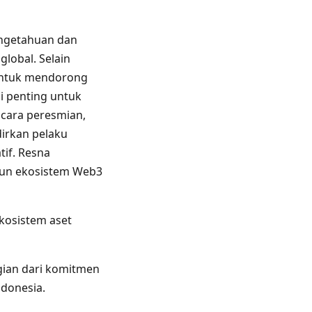
engetahuan dan
lobal. Selain
 untuk mendorong
ai penting untuk
acara peresmian,
rkan pelaku
tif. Resna
gun ekosistem Web3
kosistem aset
gian dari komitmen
ndonesia.