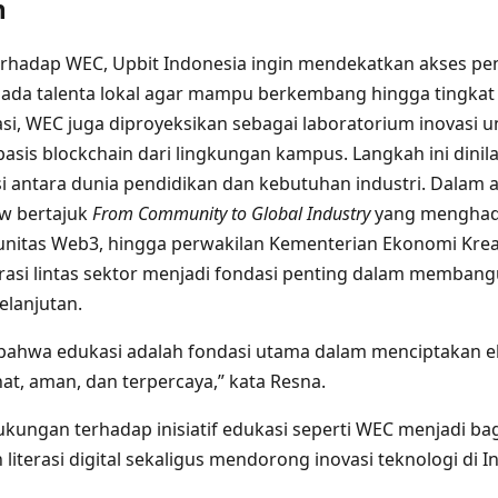
n
erhadap WEC, Upbit Indonesia ingin mendekatkan akses p
pada talenta lokal agar mampu berkembang hingga tingkat g
si, WEC juga diproyeksikan sebagai laboratorium inovasi
basis blockchain dari lingkungan kampus. Langkah ini dinil
antara dunia pendidikan dan kebutuhan industri. Dalam 
ow bertajuk
From Community to Global Industry
yang menghadi
munitas Web3, hingga perwakilan Kementerian Ekonomi Krea
asi lintas sektor menjadi fondasi penting dalam memban
elanjutan.
bahwa edukasi adalah fondasi utama dalam menciptakan e
hat, aman, dan terpercaya,” kata Resna.
ungan terhadap inisiatif edukasi seperti WEC menjadi ba
iterasi digital sekaligus mendorong inovasi teknologi di I