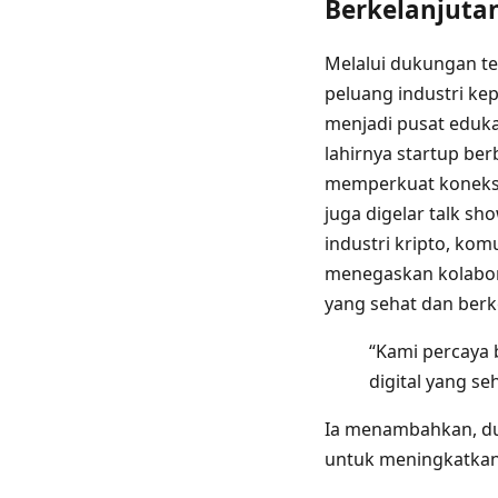
Berkelanjuta
Melalui dukungan t
peluang industri ke
menjadi pusat eduka
lahirnya startup ber
memperkuat koneksi 
juga digelar talk sh
industri kripto, ko
menegaskan kolabor
yang sehat dan berk
“Kami percaya 
digital yang se
Ia menambahkan, duk
untuk meningkatkan l