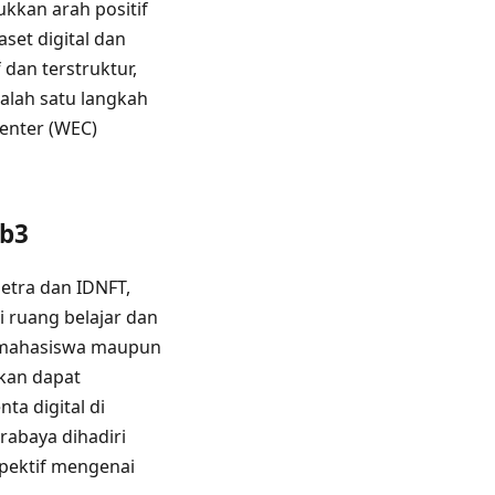
kkan arah positif
set digital dan
 dan terstruktur,
alah satu langkah
enter (WEC)
eb3
Petra dan IDNFT,
i ruang belajar dan
gi mahasiswa maupun
pkan dapat
a digital di
rabaya dihadiri
spektif mengenai