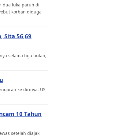
 dua luka paruh di
yebut korban diduga
 Sita 56,69
ya selama tiga bulan,
bu
ngarah ke dirinya. US
Ancam 10 Tahun
was setelah diajak