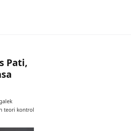
 Pati,
asa
galek
 teori kontrol