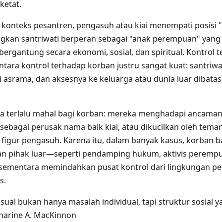
ketat.
a konteks pesantren, pengasuh atau kiai menempati posisi "
ngkan santriwati berperan sebagai "anak perempuan" yang
bergantung secara ekonomi, sosial, dan spiritual. Kontrol 
tara kontrol terhadap korban justru sangat kuat: santriwat
di asrama, dan aksesnya ke keluarga atau dunia luar dibatas
sa terlalu mahal bagi korban: mereka menghadapi ancaman
 sebagai perusak nama baik kiai, atau dikucilkan oleh tema
figur pengasuh. Karena itu, dalam banyak kasus, korban b
n pihak luar—seperti pendamping hukum, aktivis perempua
ementara memindahkan pusat kontrol dari lingkungan pe
s.
sual bukan hanya masalah individual, tapi struktur sosial 
harine A. MacKinnon