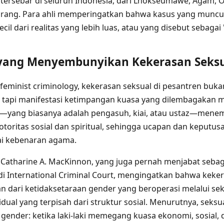
 tersebar di seluruh Indonesia, dari Lhokseumawe, Agam, Oga
nrang. Para ahli memperingatkan bahwa kasus yang munc
cil dari realitas yang lebih luas, atau yang disebut sebagai
 yang Menyembunyikan Kekerasan Seks
feminist criminology, kekerasan seksual di pesantren buka
i, tapi manifestasi ketimpangan kuasa yang dilembagakan 
u—yang biasanya adalah pengasuh, kiai, atau ustaz—menemp
 otoritas sosial dan spiritual, sehingga ucapan dan keput
ai kebenaran agama.
Catharine A. MacKinnon, yang juga pernah menjabat sebag
 di International Criminal Court, mengingatkan bahwa keke
an dari ketidaksetaraan gender yang beroperasi melalui sek
ual yang terpisah dari struktur sosial. Menurutnya, seksu
ender: ketika laki-laki memegang kuasa ekonomi, sosial, d