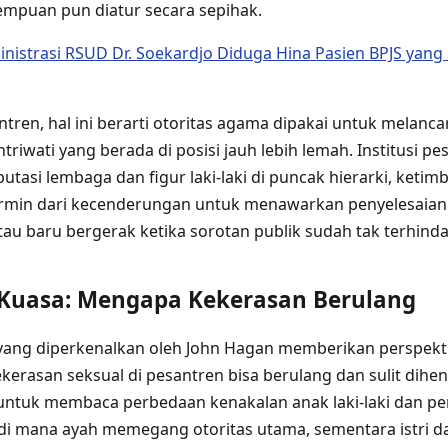
mpuan pun diatur secara sepihak.
inistrasi RSUD Dr. Soekardjo Diduga Hina Pasien BPJS yan
tren, hal ini berarti otoritas agama dipakai untuk melanc
triwati yang berada di posisi jauh lebih lemah. Institusi pe
utasi lembaga dan figur laki-laki di puncak hierarki, keti
cermin dari kecenderungan untuk menawarkan penyelesaian 
au baru bergerak ketika sorotan publik sudah tak terhind
l Kuasa: Mengapa Kekerasan Berulang
 yang diperkenalkan oleh John Hagan memberikan perspekti
rasan seksual di pesantren bisa berulang dan sulit dihenti
untuk membaca perbedaan kenakalan anak laki-laki dan 
, di mana ayah memegang otoritas utama, sementara istri d