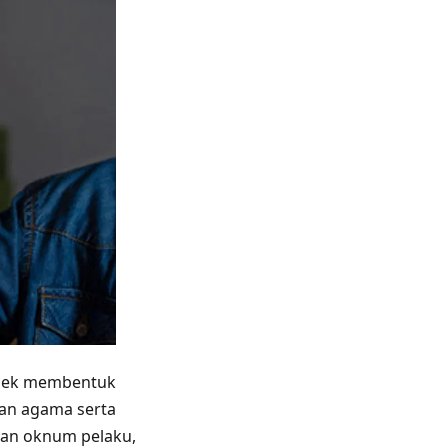
galek membentuk
kan agama serta
eran oknum pelaku,