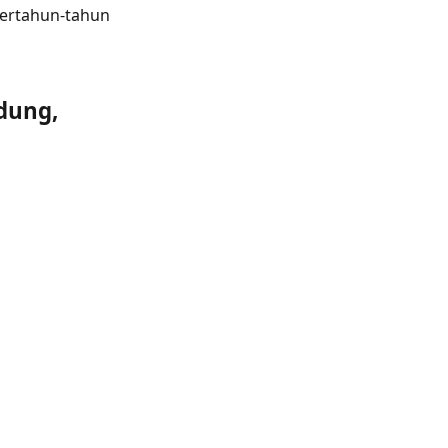
bertahun-tahun
dung,