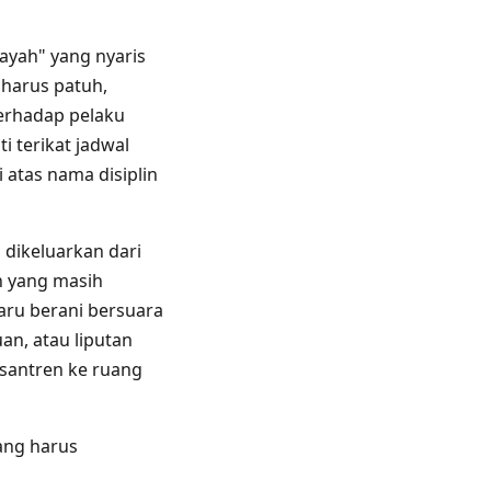
ayah" yang nyaris
 harus patuh,
terhadap pelaku
i terikat jadwal
i atas nama disiplin
 dikeluarkan dari
n yang masih
aru berani bersuara
n, atau liputan
santren ke ruang
yang harus