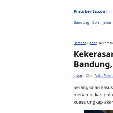
Pintuberita.com
— P
Bandung
Bola
Jabar
Beranda
›
Jabar
›
Kekerasan
Kekerasan
Bandung, 
Jabar
· Oleh
Raka Perm
Serangkaian kasus
menampilkan pola b
kuasa ungkap aka