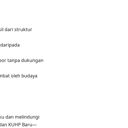
l dari struktur
 daripada
apor tanpa dukungan
mbat oleh budaya
ku dan melindungi
, dan KUHP Baru—