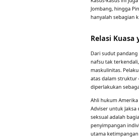
Kasus-kasus ini juga
Jombang, hingga Pi
hanyalah sebagian ke
Relasi Kuasa
Dari sudut pandang 
nafsu tak terkendal
maskulinitas. Pelak
atas dalam struktur
diperlakukan sebag
Ahli hukum Amerika 
Adviser untuk Jaksa
seksual adalah bagi
penyimpangan individ
utama ketimpangan g