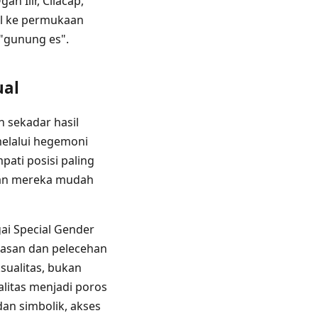
n Ilir, Cilacap,
ul ke permukaan
 "gunung es".
ual
n sekadar hasil
melalui hegemoni
ati posisi paling
usan mereka mudah
ai Special Gender
rasan dan pelecehan
sualitas, bukan
alitas menjadi poros
an simbolik, akses