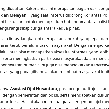
ng diusulkan Kakorlantas ini merupakan bagian dari pen
 dan Melayani"
yang saat ini terus didorong Korlantas Polr
ini bertujuan untuk meningkatkan hubungan antara polisi l
engurangi sikap curiga antara kedua pihak.
i lalu lintas, langkah ini merupakan langkah yang tepat dan
ran tertib berlalu lintas di masyarakat. Dengan menjadika
i lalu lintas bisa mendapatkan akses ke informasi yang lebi
an, serta meningkatkan partisipasi masyarakat dalam men
itu, pendekatan humanis ini juga bisa meningkatkan keperca
 lintas, yang pada gilirannya akan membuat masyarakat leb
.
adanya
Asosiasi Ojol Nusantara
, para pengemudi ojol akan
i dengan pemerintah dan polisi, serta mendapatkan duku
nan kerja. Hal ini akan membuat para pengemudi ojol mer
uk menjalankan tugas mereka dengan lebih baik, sehingga