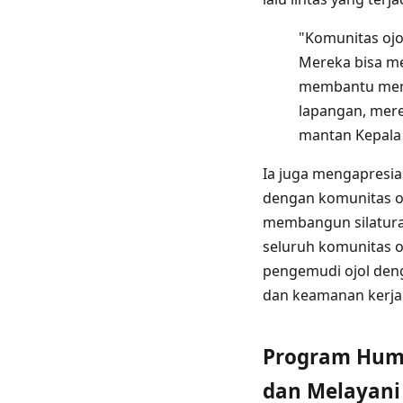
"Komunitas ojol
Mereka bisa me
membantu menci
lapangan, mere
mantan Kepala D
Ia juga mengapresia
dengan komunitas oj
membangun silatura
seluruh komunitas oj
pengemudi ojol den
dan keamanan kerja
Program Huma
dan Melayani