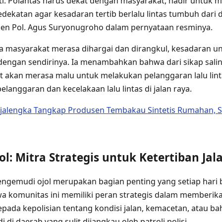
i. Polantas harus dekat dengan masyarakat, hadir untuk 
katan agar kesadaran tertib berlalu lintas tumbuh dari d
 Irjen Pol. Agus Suryonugroho dalam pernyataan resminya.
a masyarakat merasa dihargai dan dirangkul, kesadaran unt
dengan sendirinya. Ia menambahkan bahwa dari sikap sal
t akan merasa malu untuk melakukan pelanggaran lalu lint
anggaran dan kecelakaan lalu lintas di jalan raya.
ajalengka Tangkap Produsen Tembakau Sintetis Rumahan, S
l: Mitra Strategis untuk Ketertiban Jal
engemudi ojol merupakan bagian penting yang setiap hari be
a komunitas ini memiliki peran strategis dalam memberik
da kepolisian tentang kondisi jalan, kemacetan, atau b
di di daerah yang sulit dijangkau oleh patroli polisi.