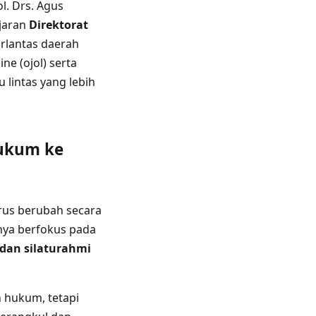
ol. Drs. Agus
ajaran
Direktorat
irlantas daerah
e (ojol) serta
 lintas yang lebih
Hukum ke
rus berubah secara
nya berfokus pada
dan silaturahmi
 hukum, tetapi