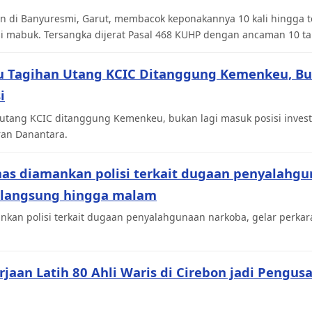
n di Banyuresmi, Garut, membacok keponakannya 10 kali hingga te
si mabuk. Tersangka dijerat Pasal 468 KUHP dengan ancaman 10 ta
u Tagihan Utang KCIC Ditanggung Kemenkeu, Bu
i
utang KCIC ditanggung Kemenkeu, bukan lagi masuk posisi inves
ran Danantara.
mas diamankan polisi terkait dugaan penyalahgu
rlangsung hingga malam
kan polisi terkait dugaan penyalahgunaan narkoba, gelar perkara
jaan Latih 80 Ahli Waris di Cirebon jadi Pengu