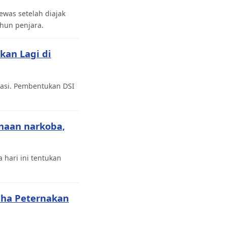
was setelah diajak
hun penjara.
kan Lagi di
tasi. Pembentukan DSI
naan narkoba,
 hari ini tentukan
saha Peternakan