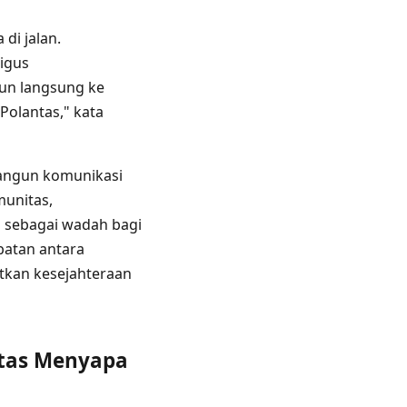
 di jalan.
ligus
run langsung ke
Polantas," kata
bangun komunikasi
munitas,
a
sebagai wadah bagi
mbatan antara
tkan kesejahteraan
ntas Menyapa