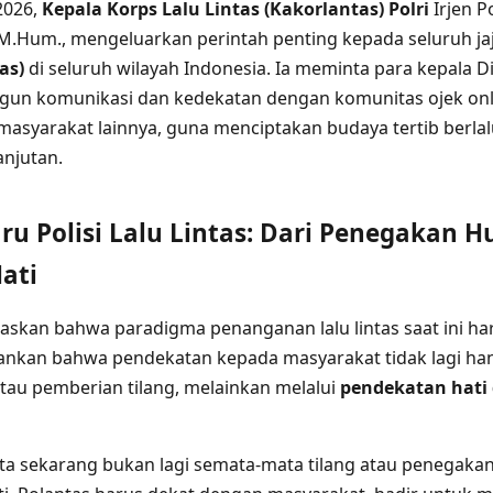
2026,
Kepala Korps Lalu Lintas (Kakorlantas) Polri
Irjen P
M.Hum., mengeluarkan perintah penting kepada seluruh j
as)
di seluruh wilayah Indonesia. Ia meminta para kepala D
un komunikasi dan kedekatan dengan komunitas ojek onlin
asyarakat lainnya, guna menciptakan budaya tertib berlalu
njutan.
u Polisi Lalu Lintas: Dari Penegakan 
ati
skan bahwa paradigma penanganan lalu lintas saat ini ha
kankan bahwa pendekatan kepada masyarakat tidak lagi ha
au pemberian tilang, melainkan melalui
pendekatan hati 
ta sekarang bukan lagi semata-mata tilang atau penegakan