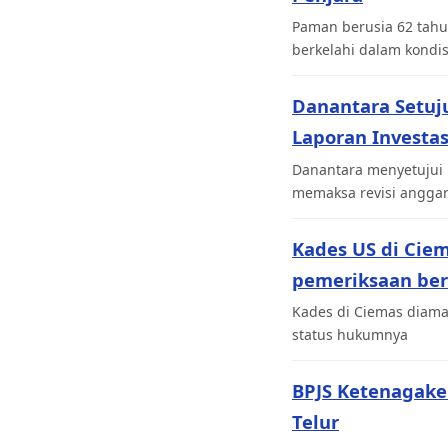
Paman berusia 62 tahu
berkelahi dalam kondi
Danantara Setuj
Laporan Investas
Danantara menyetujui 
memaksa revisi angga
Kades US di Cie
pemeriksaan be
Kades di Ciemas diaman
status hukumnya
BPJS Ketenagaker
Telur