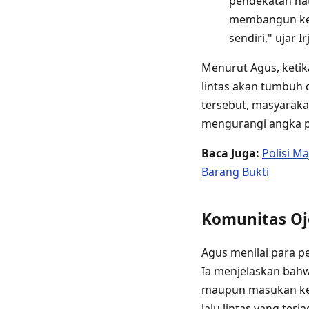
pendekatan hat
membangun kede
sendiri," ujar
Menurut Agus, ketik
lintas akan tumbuh 
tersebut, masyaraka
mengurangi angka pel
Baca Juga:
Polisi M
Barang Bukti
Komunitas Ojo
Agus menilai para p
Ia menjelaskan bahw
maupun masukan kepa
lalu lintas yang terja