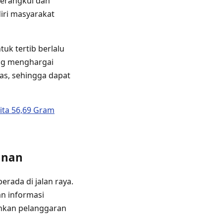
merangkul dan
iri masyarakat
uk tertib berlalu
ing menghargai
as, sehingga dapat
ita 56,69 Gram
anan
rada di jalan raya.
an informasi
ahkan pelanggaran