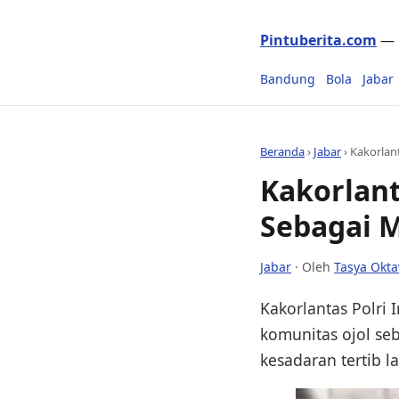
Pintuberita.com
— P
Bandung
Bola
Jabar
Beranda
›
Jabar
›
Kakorlant
Kakorlant
Sebagai M
Jabar
· Oleh
Tasya Okta
Kakorlantas Polri
komunitas ojol se
kesadaran tertib la