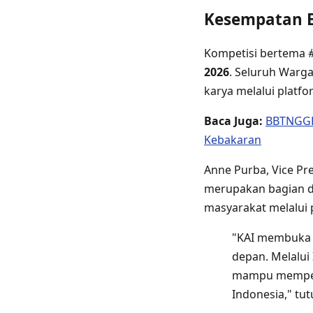
Kesempatan E
Kompetisi bertema
2026
. Seluruh Warg
karya melalui platf
Baca Juga:
BBTNGGP 
Kebakaran
Anne Purba, Vice Pr
merupakan bagian d
masyarakat melalui 
"KAI membuka r
depan. Melalui
mampu memperku
Indonesia," tut