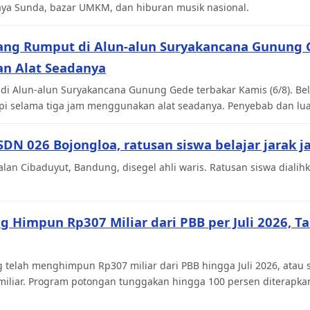
ya Sunda, bazar UMKM, dan hiburan musik nasional.
ang Rumput di Alun-alun Suryakancana Gunung 
n Alat Seadanya
di Alun-alun Suryakancana Gunung Gede terbakar Kamis (6/8). Be
selama tiga jam menggunakan alat seadanya. Penyebab dan luasa
 SDN 026 Bojongloa, ratusan siswa belajar jarak j
alan Cibaduyut, Bandung, disegel ahli waris. Ratusan siswa dialihk
Himpun Rp307 Miliar dari PBB per Juli 2026, Ta
telah menghimpun Rp307 miliar dari PBB hingga Juli 2026, atau se
miliar. Program potongan tunggakan hingga 100 persen diterapkan