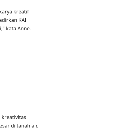
arya kreatif
adirkan KAI
," kata Anne.
kreativitas
ar di tanah air.