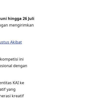
Juni hingga 26 Juli
engan mengirimkan
stus Akibat
kompetisi ini
osional dengan
ntitas KAI ke
atif yang
rasi kreatif