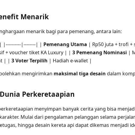
enefit Menarik
nghargaan menarik bagi para pemenang, antara lain:
----------|--------| |
Pemenang Utama
| Rp50 juta + trofi + 
f + voucher tiket KA Luxury | |
3 Pemenang Nominasi
| M
at | |
3 Voter Terpilih
| Hadiah e-wallet |
erbolehkan mengirimkan
maksimal tiga desain
dalam kompet
i Dunia Perkeretaapian
perkeretaapian menyimpan banyak cerita yang bisa menjadi
arakter. Mulai dari pengalaman pelanggan selama perjalana
etugas, hingga desain kereta api dapat dikemas menjadi id