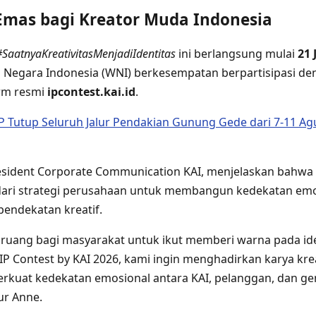
mas bagi Kreator Muda Indonesia
#SaatnyaKreativitasMenjadiIdentitas
ini berlangsung mulai
21 
a Negara Indonesia (WNI) berkesempatan berpartisipasi d
orm resmi
ipcontest.kai.id
.
Tutup Seluruh Jalur Pendakian Gunung Gede dari 7-11 Agu
esident Corporate Communication KAI, menjelaskan bahwa 
ari strategi perusahaan untuk membangun kedekatan em
pendekatan kreatif.
uang bagi masyarakat untuk ikut memberi warna pada ide
 IP Contest by KAI 2026, kami ingin menghadirkan karya kre
at kedekatan emosional antara KAI, pelanggan, dan gene
ur Anne.