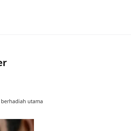
er
u berhadiah utama