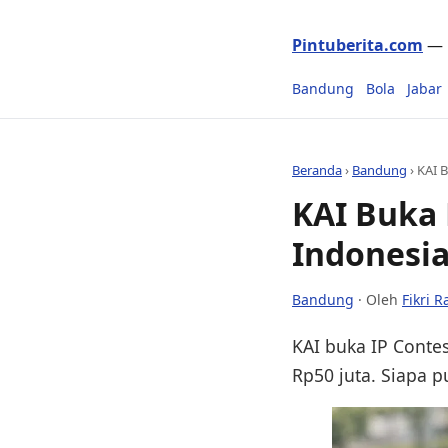
Pintuberita.com
— P
Bandung
Bola
Jabar
Beranda
›
Bandung
›
KAI 
KAI Buka
Indonesia
Bandung
· Oleh
Fikri 
KAI buka IP Conte
Rp50 juta. Siapa p