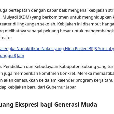
 juga bertepatan dengan kabar baik mengenai kebijakan st
di Mulyadi (KDM) yang berkomitmen untuk menghidupkan 
 teater di lingkungan sekolah. Kebijakan ini disambut hanga
yang melihatnya sebagai peluang besar untuk mengembangk
teater.
alengka Nonaktifkan Nakes yang Hina Pasien BPJS Yurizal 
unggu 8 Jam
as Pendidikan dan Kebudayaan Kabupaten Subang yang turu
n juga memberikan komitmen konkret. Mereka memastik
lah akan dimasukkan ke dalam kalender program kerja tahu
dap kebijakan baru dari Gubernur Jabar.
uang Ekspresi bagi Generasi Muda