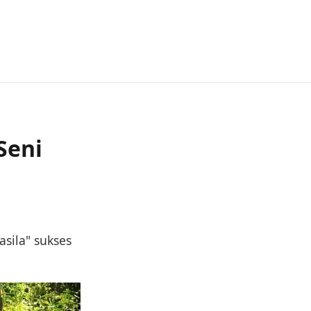
Seni
sila" sukses