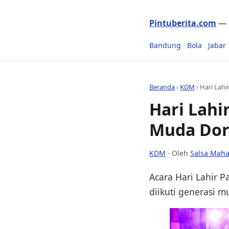
Pintuberita.com
— P
Bandung
Bola
Jabar
Beranda
›
KDM
›
Hari Lahi
Hari Lahi
Muda Doro
KDM
· Oleh
Salsa Maha
Acara Hari Lahir P
diikuti generasi mu