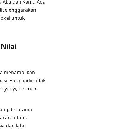
ara Aku dan Kamu Ada
diselenggarakan
lokal untuk
Nilai
nya menampilkan
si. Para hadir tidak
rnyanyi, bermain
rang, terutama
 acara utama
ia dan latar