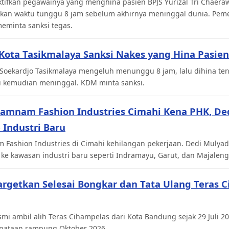
tifkan pegawainya yang menghina pasien BPJS Yurizal Tri Chaeraw
kan waktu tunggu 8 jam sebelum akhirnya meninggal dunia. Peme
meminta sanksi tegas.
Kota Tasikmalaya Sanksi Nakes yang Hina Pasien
. Soekardjo Tasikmalaya mengeluh menunggu 8 jam, lalu dihina te
tu kemudian meninggal. KDM minta sanksi.
Namnam Fashion Industries Cimahi Kena PHK, De
 Industri Baru
 Fashion Industries di Cimahi kehilangan pekerjaan. Dedi Muly
ke kawasan industri baru seperti Indramayu, Garut, dan Majaleng
argetkan Selesai Bongkar dan Tata Ulang Teras 
mi ambil alih Teras Cihampelas dari Kota Bandung sejak 29 Juli 20
ataan rampung Oktober 2026.