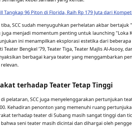
ll Tangkap 96 Piton di Florida, Raih Rp 179 Juta dari Kompet
tiba, SCC sudah menyuguhkan perhelatan akbar bertajuk "
g juga menjadi momentum penting untuk launching "Loka K
unjukan ini menampilkan eksplorasi estetika dari beberapa
i Teater Bengkel ’79, Teater Tiga, Teater Majlis Al-Asooy, d
nyaksikan berbagai karya teater yang menggambarkan pen
g relevan.
kat terhadap Teater Tetap Tinggi
a di pelataran, SCC juga menyelenggarakan pertunjukan te
.000. Kehadiran penonton yang memenuhi ruang pertunju
kat terhadap teater di Subang masih sangat tinggi dan t
i bahwa seni teater masih dicintai dan dihargai oleh pengg