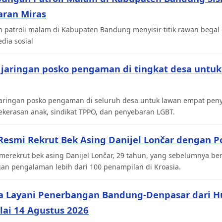
aran Miras
 patroli malam di Kabupaten Bandung menyisir titik rawan bega
dia sosial
jaringan posko pengaman di tingkat desa untu
aringan posko pengaman di seluruh desa untuk lawan empat penyak
ekerasan anak, sindikat TPPO, dan penyebaran LGBT.
esmi Rekrut Bek Asing Danijel Lončar dengan Po
merekrut bek asing Danijel Lončar, 29 tahun, yang sebelumnya be
gan pengalaman lebih dari 100 penampilan di Kroasia.
a Layani Penerbangan Bandung-Denpasar dari H
lai 14 Agustus 2026