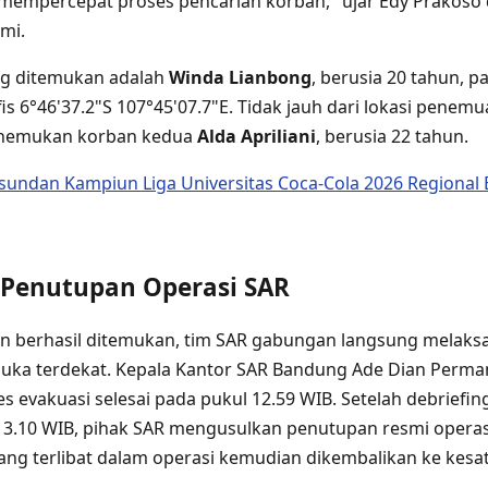
mempercepat proses pencarian korban," ujar Edy Prakoso
mi.
g ditemukan adalah
Winda Lianbong
, berusia 20 tahun, p
is 6°46'37.2"S 107°45'07.7"E. Tidak jauh dari lokasi pene
enemukan korban kedua
Alda Apriliani
, berusia 22 tahun.
sundan Kampiun Liga Universitas Coca-Cola 2026 Regional
 Penutupan Operasi SAR
an berhasil ditemukan, tim SAR gabungan langsung melaks
duka terdekat. Kepala Kantor SAR Bandung Ade Dian Perm
 evakuasi selesai pada pukul 12.59 WIB. Setelah debriefing
13.10 WIB, pihak SAR mengusulkan penutupan resmi operas
ang terlibat dalam operasi kemudian dikembalikan ke kes