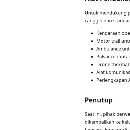
Untuk mendukung pr
canggih dan standar,
Kendaraan ope
Motor trail unt
Ambulance unt
Palsar mountai
Drone thermal 
Alat komunikas
Perlengkapan A
Penutup
Saat ini, pihak be
dikembalikan ke kel
bencana longsor di 