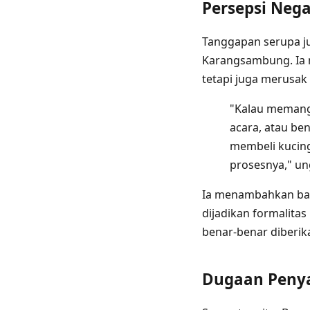
Persepsi Neg
Tanggapan serupa ju
Karangsambung. Ia 
tetapi juga merusak
"Kalau memang 
acara, atau be
membeli kucing
prosesnya," u
Ia menambahkan bah
dijadikan formalita
benar-benar diberik
Dugaan Penya