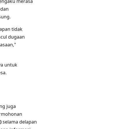
 mengaku merasa
 dan
sung.
hapan tidak
ncul dugaan
asaan,"
ya untuk
sa.
ng juga
permohonan
)
selama delapan