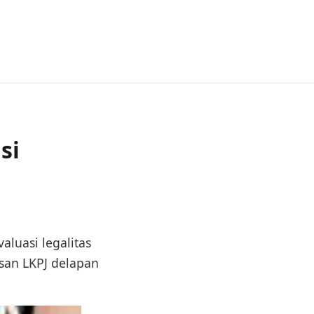
si
luasi legalitas
san LKPJ delapan