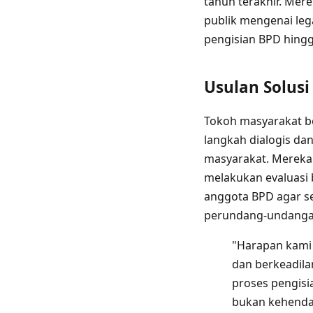
tahun terakhir. Mer
publik mengenai le
pengisian BPD hing
Usulan Solusi
Tokoh masyarakat b
langkah dialogis da
masyarakat. Mereka
melakukan evaluasi 
anggota BPD agar se
perundang-undangan
"Harapan kami 
dan berkeadil
proses pengis
bukan kehendak