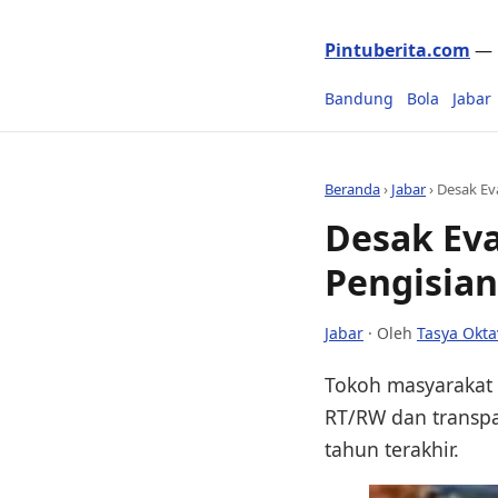
Pintuberita.com
— P
Bandung
Bola
Jabar
Beranda
›
Jabar
›
Desak Ev
Desak Eva
Pengisia
Jabar
· Oleh
Tasya Okta
Tokoh masyarakat 
RT/RW dan transpa
tahun terakhir.