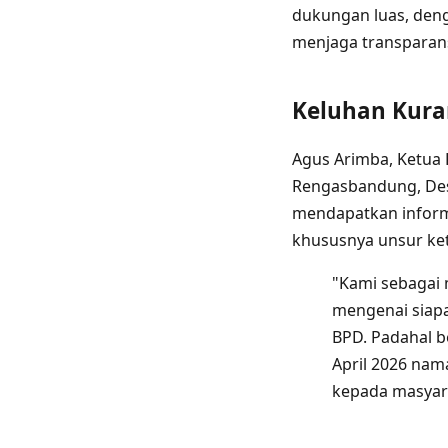
dukungan luas, den
menjaga transparansi
Keluhan Kura
Agus Arimba, Ketu
Rengasbandung, Des
mendapatkan informa
khususnya unsur ket
"Kami sebagai 
mengenai siapa
BPD. Padahal b
April 2026 nam
kepada masyara