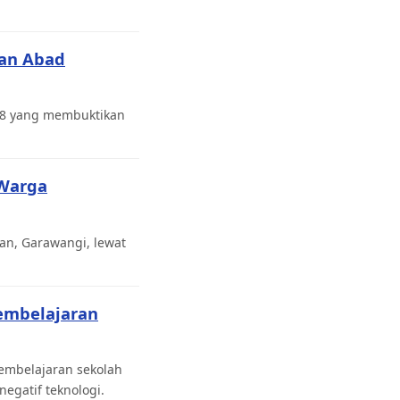
pan Abad
18 yang membuktikan
 Warga
gan, Garawangi, lewat
embelajaran
pembelajaran sekolah
gatif teknologi.