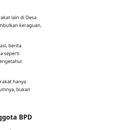
kat lain di Desa
imbulkan keraguan,
i, berita
a seperti
mengetahui
rakat hanya
lumnya, bukan
ggota BPD