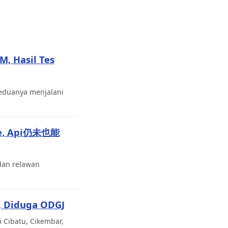
M, Hasil Tes
Keduanya menjalani
de, Api仍未也能
dan relawan
, Diduga ODGJ
 Cibatu, Cikembar,