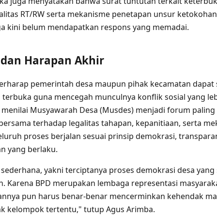
eka juga menyatakan bahwa surat tuntutan terkait keterbu
galitas RT/RW serta mekanisme penetapan unsur ketokoha
ga kini belum mendapatkan respons yang memadai.
 dan Harapan Akhir
erharap pemerintah desa maupun pihak kecamatan dapat
n terbuka guna mencegah munculnya konflik sosial yang leb
 menilai Musyawarah Desa (Musdes) menjadi forum paling 
bersama terhadap legalitas tahapan, kepanitiaan, serta m
luruh proses berjalan sesuai prinsip demokrasi, transpara
 yang berlaku.
sederhana, yakni terciptanya proses demokrasi desa yang 
an. Karena BPD merupakan lembaga representasi masyarak
iannya pun harus benar-benar mencerminkan kehendak ma
 kelompok tertentu," tutup Agus Arimba.