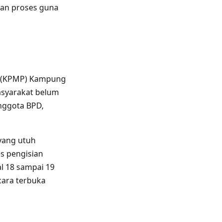
pan proses guna
a (KPMP) Kampung
syarakat belum
anggota BPD,
yang utuh
s pengisian
l 18 sampai 19
cara terbuka