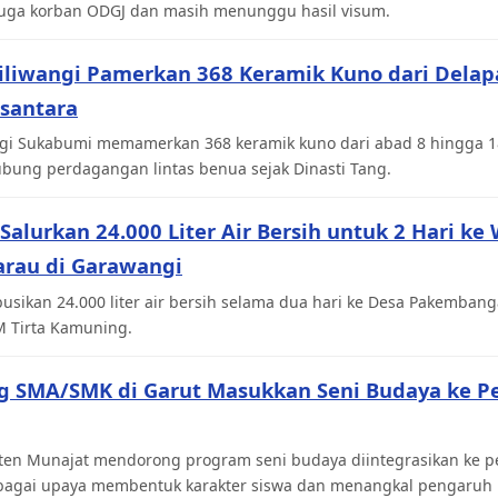
duga korban ODGJ dan masih menunggu hasil visum.
liwangi Pamerkan 368 Keramik Kuno dari Dela
santara
gi Sukabumi memamerkan 368 keramik kuno dari abad 8 hingga 
bung perdagangan lintas benua sejak Dinasti Tang.
Salurkan 24.000 Liter Air Bersih untuk 2 Hari ke
rau di Garawangi
busikan 24.000 liter air bersih selama dua hari ke Desa Pakemban
M Tirta Kamuning.
ng SMA/SMK di Garut Masukkan Seni Budaya ke P
 Aten Munajat mendorong program seni budaya diintegrasikan ke 
agai upaya membentuk karakter siswa dan menangkal pengaruh ne