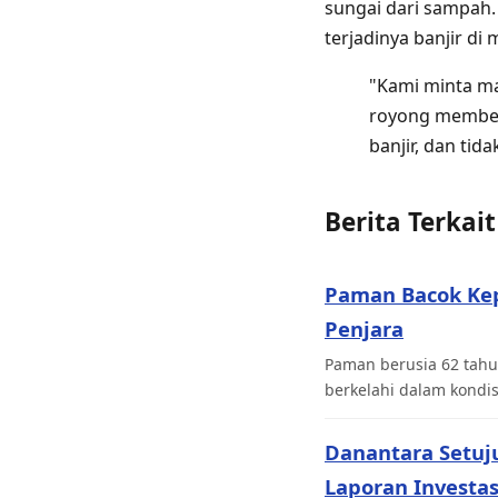
sungai dari sampah
terjadinya banjir d
"Kami minta ma
royong members
banjir, dan t
Berita Terkait
Paman Bacok Ke
Penjara
Paman berusia 62 tahu
berkelahi dalam kondi
Danantara Setuj
Laporan Investas