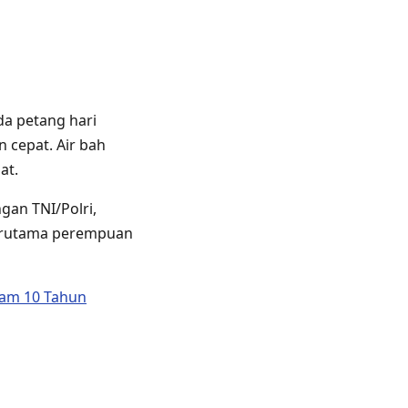
da petang hari
cepat. Air bah
at.
gan TNI/Polri,
 terutama perempuan
cam 10 Tahun