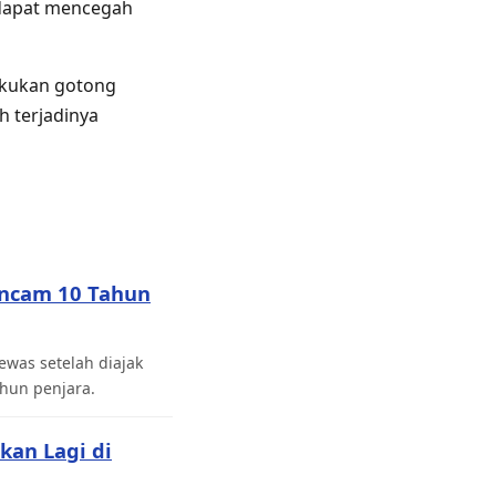
 dapat mencegah
lakukan gotong
 terjadinya
Ancam 10 Tahun
was setelah diajak
hun penjara.
kan Lagi di