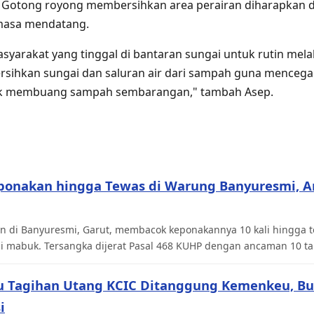
. Gotong royong membersihkan area perairan diharapkan
i masa mendatang.
syarakat yang tinggal di bantaran sungai untuk rutin me
ihkan sungai dan saluran air dari sampah guna mencegah
idak membuang sampah sembarangan," tambah Asep.
ponakan hingga Tewas di Warung Banyuresmi, 
n di Banyuresmi, Garut, membacok keponakannya 10 kali hingga te
si mabuk. Tersangka dijerat Pasal 468 KUHP dengan ancaman 10 ta
u Tagihan Utang KCIC Ditanggung Kemenkeu, Bu
i