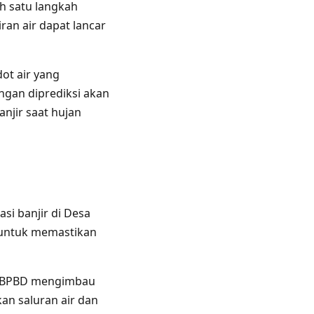
h satu langkah
an air dapat lancar
ot air yang
gan diprediksi akan
njir saat hujan
si banjir di Desa
 untuk memastikan
r, BPBD mengimbau
an saluran air dan