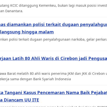
utang KCIC ditanggung Kemenkeu, bukan lagi masuk posisi inves
ran Danantara.
mas diamankan polisi terkait dugaan penyalahgu
rlangsung hingga malam
kan polisi terkait dugaan penyalahgunaan narkoba, gelar perkara
jaan Latih 80 Ahli Waris di Cirebon jadi Pengu
awa Barat melatih 80 ahli waris penerima JKM dan JKK di Cirebon
ekerja sama dengan Bank Syariah Indonesia
ka Tangani Kasus Pencemaran Nama Baik Pejabat
sa Diancam UU ITE