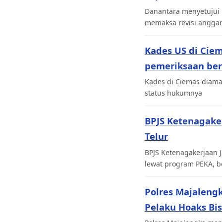
Danantara menyetujui 
memaksa revisi angga
Kades US di Cie
pemeriksaan be
Kades di Ciemas diaman
status hukumnya
BPJS Ketenagaker
Telur
BPJS Ketenagakerjaan J
lewat program PEKA, b
Polres Majaleng
Pelaku Hoaks Bi