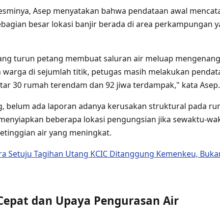
esminya, Asep menyatakan bahwa pendataan awal mencata
ebagian besar lokasi banjir berada di area perkampungan y
yang turun petang membuat saluran air meluap mengenang
arga di sejumlah titik, petugas masih melakukan pendat
tar 30 rumah terendam dan 92 jiwa terdampak," kata Asep.
g, belum ada laporan adanya kerusakan struktural pada r
menyiapkan beberapa lokasi pengungsian jika sewaktu-wa
tinggian air yang meningkat.
a Setuju Tagihan Utang KCIC Ditanggung Kemenkeu, Bukan
epat dan Upaya Pengurasan Air