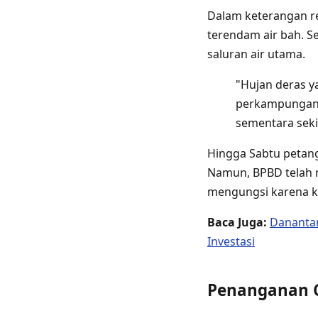
Dalam keterangan r
terendam air bah. S
saluran air utama.
"Hujan deras 
perkampungan w
sementara seki
Hingga Sabtu petan
Namun, BPBD telah 
mengungsi karena ke
Baca Juga:
Danantar
Investasi
Penanganan C