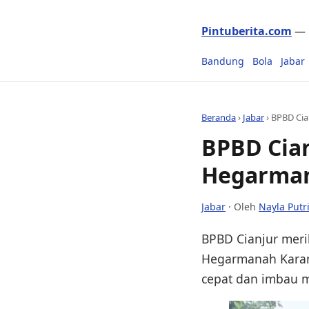
Pintuberita.com
— P
Bandung
Bola
Jabar
Beranda
›
Jabar
›
BPBD Cia
BPBD Cian
Hegarman
Jabar
· Oleh
Nayla Putr
BPBD Cianjur meri
Hegarmanah Karan
cepat dan imbau ma