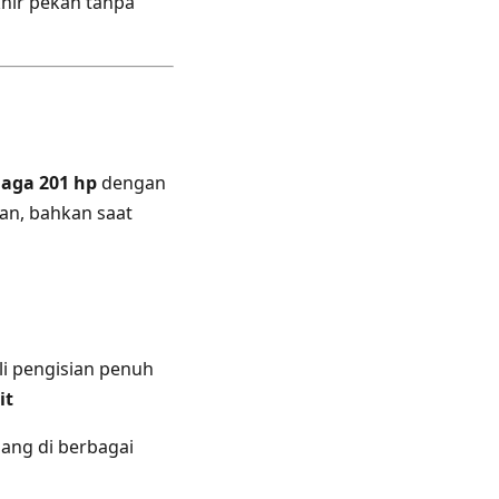
khir pekan tanpa
naga 201 hp
dengan
an, bahkan saat
i pengisian penuh
it
ang di berbagai