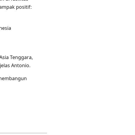
ampak positif:
nesia
Asia Tenggara,
elas Antonio.
s membangun