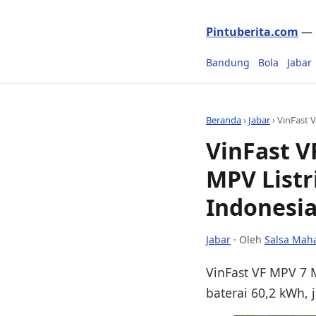
Pintuberita.com
— P
Bandung
Bola
Jabar
Beranda
›
Jabar
›
VinFast 
VinFast V
MPV Listr
Indonesi
Jabar
· Oleh
Salsa Mah
VinFast VF MPV 7 M
baterai 60,2 kWh, 