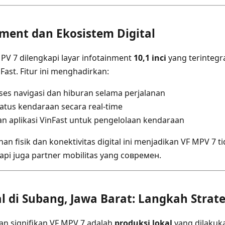
nment dan Ekosistem Digital
MPV 7 dilengkapi layar infotainment
10,1 inci
yang terintegr
nFast. Fitur ini menghadirkan:
s navigasi dan hiburan selama perjalanan
tus kendaraan secara real-time
an aplikasi VinFast untuk pengelolaan kendaraan
n fisik dan konektivitas digital ini menjadikan VF MPV 7 t
etapi juga partner mobilitas yang современ.
l di Subang, Jawa Barat: Langkah Strate
an signifikan VF MPV 7 adalah
produksi lokal
yang dilakukan