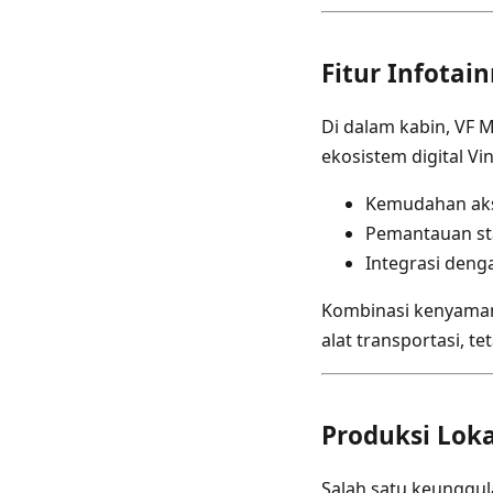
Fitur Infotai
Di dalam kabin, VF 
ekosistem digital Vi
Kemudahan akse
Pemantauan sta
Integrasi deng
Kombinasi kenyamana
alat transportasi, t
Produksi Loka
Salah satu keunggul