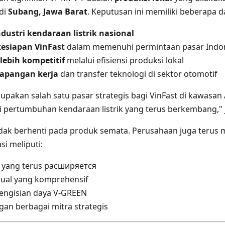
di
Subang, Jawa Barat
. Keputusan ini memiliki beberapa d
ustri kendaraan listrik nasional
esiapan VinFast
dalam memenuhi permintaan pasar Indo
lebih kompetitif
melalui efisiensi produksi lokal
apangan kerja
dan transfer teknologi di sektor otomotif
upakan salah satu pasar strategis bagi VinFast di kawasan 
 pertumbuhan kendaraan listrik yang terus berkembang," j
idak berhenti pada produk semata. Perusahaan juga teru
si meliputi:
r yang terus расширяется
jual yang komprehensif
pengisian daya V-GREEN
gan berbagai mitra strategis