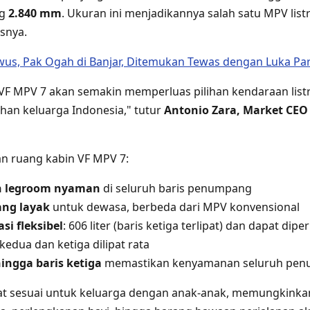
ng
2.840 mm
. Ukuran ini menjadikannya salah satu MPV list
asnya.
us, Pak Ogah di Banjar, Ditemukan Tewas dengan Luka Par
VF MPV 7 akan semakin memperluas pilihan kendaraan listr
an keluarga Indonesia," tutur
Antonio Zara, Market CEO
n ruang kabin VF MPV 7:
 legroom nyaman
di seluruh baris penumpang
ang layak
untuk dewasa, berbeda dari MPV konvensional
si fleksibel
: 606 liter (baris ketiga terlipat) dan dapat dip
kedua dan ketiga dilipat rata
hingga baris ketiga
memastikan kenyamanan seluruh pe
ngat sesuai untuk keluarga dengan anak-anak, memungki