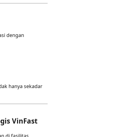
asi dengan
idak hanya sekadar
gis VinFast
 di fasilitas