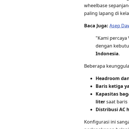
wheelbase sepanja
paling lapang di kel
Baca Juga:
Asep Daw
"Kami percaya 
dengan kebutuh
Indonesia
.
Beberapa keunggula
Headroom dan
Baris ketiga y
Kapasitas baga
liter
saat baris 
Distribusi AC 
Konfigurasi ini sa