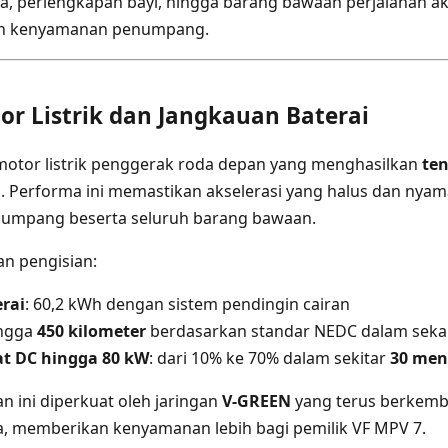
a, perlengkapan bayi, hingga barang bawaan perjalanan a
n kenyamanan penumpang.
r Listrik dan Jangkauan Baterai
motor listrik penggerak roda depan yang menghasilkan
te
m
. Performa ini memastikan akselerasi yang halus dan nyam
umpang beserta seluruh barang bawaan.
dan pengisian:
erai
: 60,2 kWh dengan sistem pendingin cairan
ingga
450 kilometer
berdasarkan standar NEDC dalam sekal
at DC hingga 80 kW
: dari 10% ke 70% dalam sekitar
30 men
 ini diperkuat oleh jaringan
V-GREEN
yang terus berkemb
a, memberikan kenyamanan lebih bagi pemilik VF MPV 7.