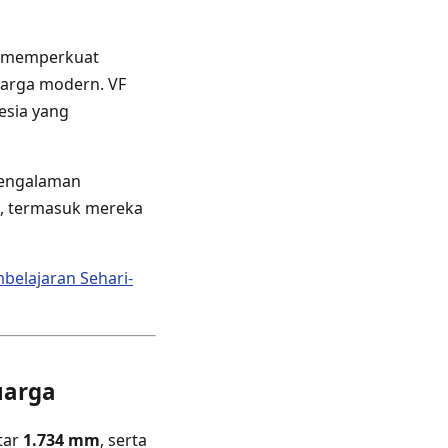
us memperkuat
arga modern. VF
esia yang
pengalaman
, termasuk mereka
belajaran Sehari-
uarga
itar
1.734 mm
, serta