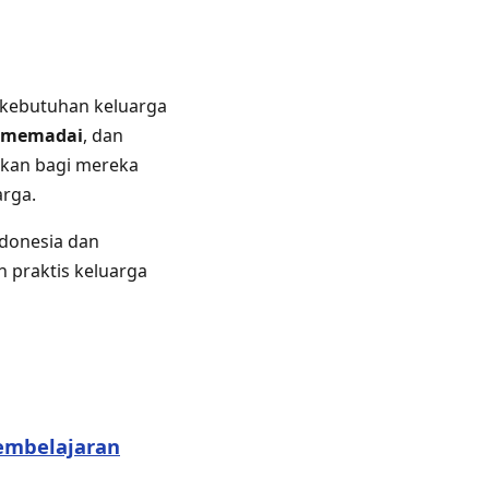
b kebutuhan keluarga
 memadai
, dan
ikan bagi mereka
arga.
ndonesia dan
 praktis keluarga
embelajaran