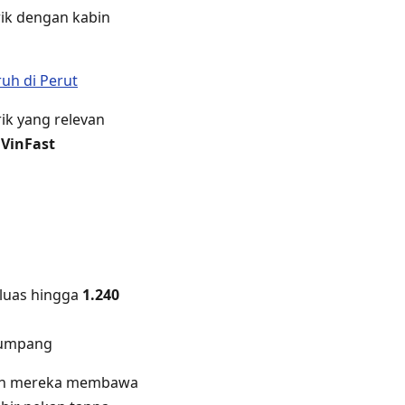
rik dengan kabin
uh di Perut
ik yang relevan
 VinFast
erluas hingga
1.240
numpang
nkan mereka membawa