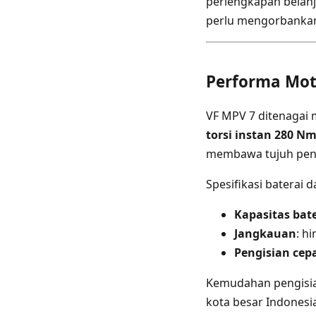
perlengkapan belanj
perlu mengorbanka
Performa Moto
VF MPV 7 ditenagai 
torsi instan 280 N
membawa tujuh pen
Spesifikasi baterai 
Kapasitas bat
Jangkauan
: h
Pengisian cep
Kemudahan pengisian
kota besar Indonesi