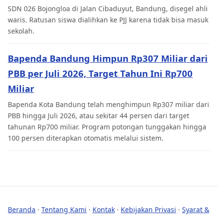
SDN 026 Bojongloa di Jalan Cibaduyut, Bandung, disegel ahli
waris. Ratusan siswa dialihkan ke PJJ karena tidak bisa masuk
sekolah.
Bapenda Bandung Himpun Rp307 Miliar dari
PBB per Juli 2026, Target Tahun Ini Rp700
Miliar
Bapenda Kota Bandung telah menghimpun Rp307 miliar dari
PBB hingga Juli 2026, atau sekitar 44 persen dari target
tahunan Rp700 miliar. Program potongan tunggakan hingga
100 persen diterapkan otomatis melalui sistem.
Beranda
·
Tentang Kami
·
Kontak
·
Kebijakan Privasi
·
Syarat &