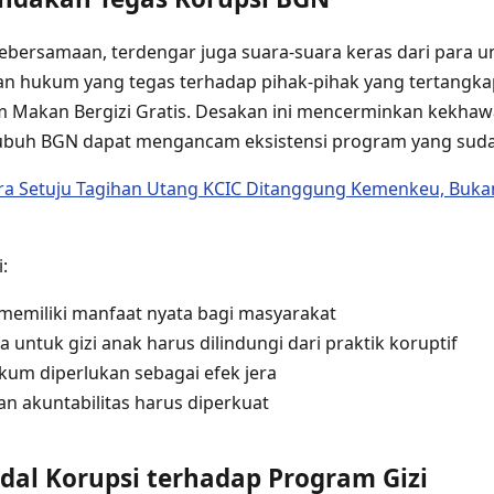
ebersamaan, terdengar juga suara-suara keras dari para 
n hukum yang tegas terhadap pihak-pihak yang tertangk
m Makan Bergizi Gratis. Desakan ini mencerminkan kekha
tubuh BGN dapat mengancam eksistensi program yang suda
a Setuju Tagihan Utang KCIC Ditanggung Kemenkeu, Bukan
:
emiliki manfaat nyata bagi masyarakat
a untuk gizi anak harus dilindungi dari praktik koruptif
um diperlukan sebagai efek jera
an akuntabilitas harus diperkuat
al Korupsi terhadap Program Gizi