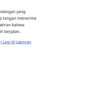
undangan yang
ap tangan menerima
watiran bahwa
h berjalan.
 Lagi di Laporan