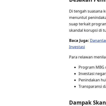
Di tengah suasana k
menuntut penindaka
suap terkait progra
skandal korupsi di 
Baca Juga:
Danantar
Investasi
Para relawan menilai
Program MBG m
Investasi negar
Penindakan huk
Transparansi d
Dampak Skand