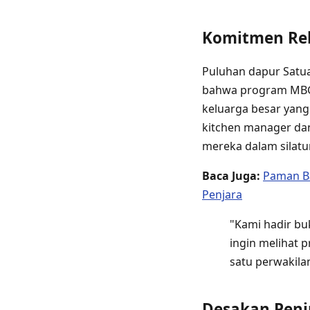
Komitmen Re
Puluhan dapur Satu
bahwa program MBG b
keluarga besar yan
kitchen manager da
mereka dalam silatu
Baca Juga:
Paman B
Penjara
"Kami hadir bu
ingin melihat 
satu perwakila
Desakan Peni