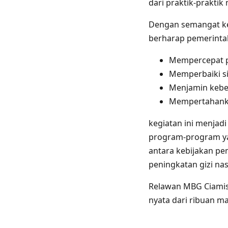
dari praktik-prakti
Dengan semangat ke
berharap pemerintah
Mempercepat p
Memperbaiki s
Menjamin keb
Mempertahanka
kegiatan ini menjad
program-program ya
antara kebijakan pem
peningkatan gizi nas
Relawan MBG Ciamis 
nyata dari ribuan m