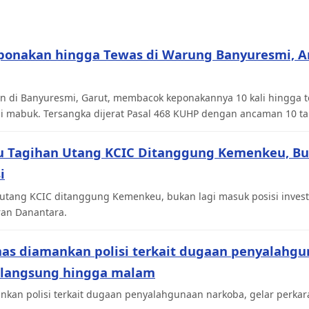
ponakan hingga Tewas di Warung Banyuresmi, 
n di Banyuresmi, Garut, membacok keponakannya 10 kali hingga te
si mabuk. Tersangka dijerat Pasal 468 KUHP dengan ancaman 10 ta
u Tagihan Utang KCIC Ditanggung Kemenkeu, Bu
i
utang KCIC ditanggung Kemenkeu, bukan lagi masuk posisi inves
ran Danantara.
mas diamankan polisi terkait dugaan penyalahgu
rlangsung hingga malam
kan polisi terkait dugaan penyalahgunaan narkoba, gelar perkara