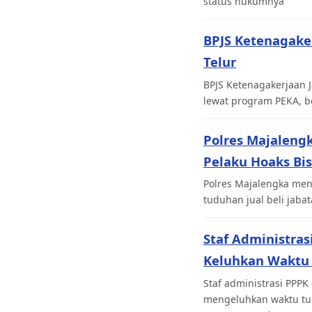
status hukumnya
BPJS Ketenagaker
Telur
BPJS Ketenagakerjaan J
lewat program PEKA, b
Polres Majaleng
Pelaku Hoaks Bi
Polres Majalengka men
tuduhan jual beli jabat
Staf Administras
Keluhkan Waktu
Staf administrasi PPPK
mengeluhkan waktu tun