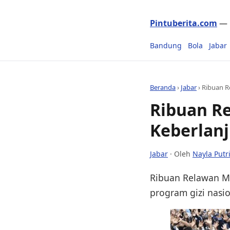
Pintuberita.com
— P
Bandung
Bola
Jabar
Beranda
›
Jabar
›
Ribuan R
Ribuan R
Keberlanj
Jabar
· Oleh
Nayla Putr
Ribuan Relawan MB
program gizi nasio