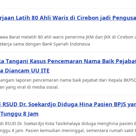
jaan Latih 80 Ahli Waris di Cirebon jadi Pengu
awa Barat melatih 80 ahli waris penerima JKM dan JKK di Cirebon
ekerja sama dengan Bank Syariah Indonesia
ka Tangani Kasus Pencemaran Nama Baik Pejabat
sa Diancam UU ITE
angani laporan pencemaran nama baik pejabat dari Kepala BKPSD
an yang viral di media sosial.
i RSUD Dr. Soekardjo Diduga Hina Pasien BPJS y
 Tunggu 8 Jam
 di RSUD Dr. Soekardjo Kota Tasikmalaya diduga menghina pasien 
ggu 8 jam. Pasien kemudian meninggal, sementara rumah sakit 