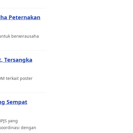
saha Peternakan
 untuk berwirausaha
, Tersangka
M terkait poster
ang Sempat
BPJS yang
koordinasi dengan