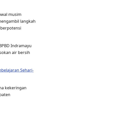
 awal musim
mengambil langkah
 berpotensi
. BPBD Indramayu
kan air bersih
belajaran Sehari-
na kekeringan
upaten