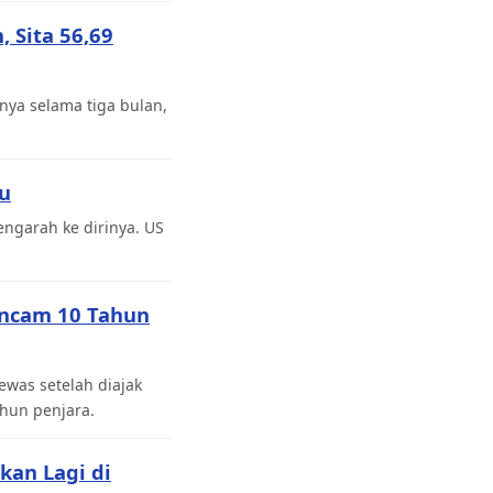
 Sita 56,69
ya selama tiga bulan,
bu
ngarah ke dirinya. US
Ancam 10 Tahun
was setelah diajak
hun penjara.
kan Lagi di