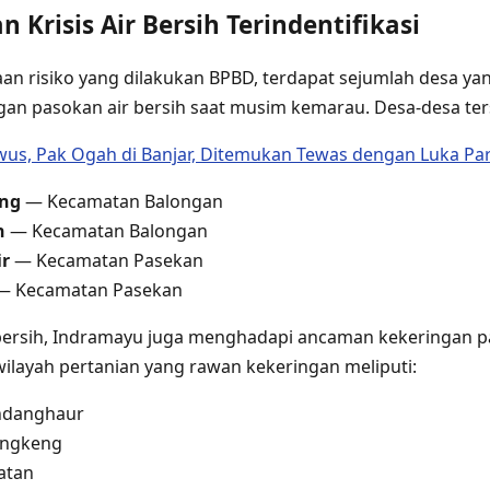
 Krisis Air Bersih Terindentifikasi
n risiko yang dilakukan BPBD, terdapat sejumlah desa ya
n pasokan air bersih saat musim kemarau. Desa-desa ters
us, Pak Ogah di Banjar, Ditemukan Tewas dengan Luka Par
ung
— Kecamatan Balongan
n
— Kecamatan Balongan
ir
— Kecamatan Pasekan
 Kecamatan Pasekan
r bersih, Indramayu juga menghadapi ancaman kekeringan p
wilayah pertanian yang rawan kekeringan meliputi:
ndanghaur
angkeng
atan