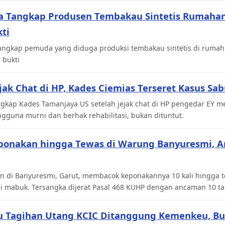
ka Tangkap Produsen Tembakau Sintetis Rumahan,
ti
angkap pemuda yang diduga produksi tembakau sintetis di rumahn
 bukti
ejak Chat di HP, Kades Ciemias Terseret Kasus Sa
gkap Kades Tamanjaya US setelah jejak chat di HP pengedar EY me
gguna murni dan berhak rehabilitasi, bukan dituntut.
ponakan hingga Tewas di Warung Banyuresmi, 
n di Banyuresmi, Garut, membacok keponakannya 10 kali hingga te
si mabuk. Tersangka dijerat Pasal 468 KUHP dengan ancaman 10 ta
u Tagihan Utang KCIC Ditanggung Kemenkeu, Bu