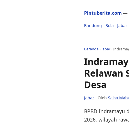
Pintuberita.com
— P
Bandung
Bola
Jabar
Beranda
›
Jabar
›
Indramay
Indramayu
Relawan S
Desa
Jabar
· Oleh
Salsa Mah
BPBD Indramayu da
2026, wilayah rawan