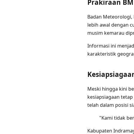
Prakiraan BM
Badan Meteorologi, 
lebih awal dengan c
musim kemarau dipra
Informasi ini menja
karakteristik geogr
Kesiapsiagaa
Meski hingga kini b
kesiapsiagaan tetap
telah dalam posisi s
"Kami tidak ber
Kabupaten Indramayu