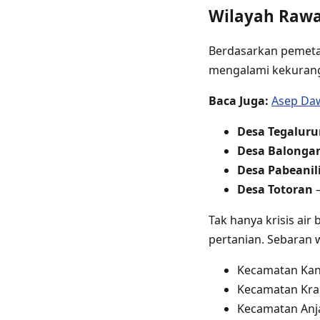
Wilayah Rawan
Berdasarkan pemetaa
mengalami kekuranga
Baca Juga:
Asep Daw
Desa Tegalur
Desa Balonga
Desa Pabeanil
Desa Totoran
—
Tak hanya krisis ai
pertanian. Sebaran 
Kecamatan Ka
Kecamatan Kr
Kecamatan Anj