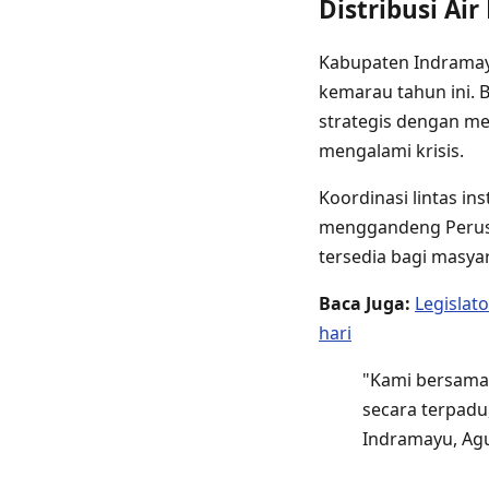
Distribusi Air
Kabupaten Indramay
kemarau tahun ini.
strategis dengan men
mengalami krisis.
Koordinasi lintas i
menggandeng Perus
tersedia bagi masyar
Baca Juga:
Legislat
hari
"Kami bersama
secara terpadu
Indramayu, Agu