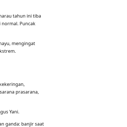
arau tahun ini tiba
i normal. Puncak
amayu, mengingat
ekstrem.
kekeringan,
 sarana prasarana,
gus Yani.
n ganda: banjir saat