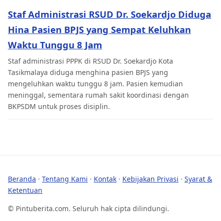
Staf Administrasi RSUD Dr. Soekardjo Diduga
Hina Pasien BPJS yang Sempat Keluhkan
Waktu Tunggu 8 Jam
Staf administrasi PPPK di RSUD Dr. Soekardjo Kota
Tasikmalaya diduga menghina pasien BPJS yang
mengeluhkan waktu tunggu 8 jam. Pasien kemudian
meninggal, sementara rumah sakit koordinasi dengan
BKPSDM untuk proses disiplin.
Beranda
·
Tentang Kami
·
Kontak
·
Kebijakan Privasi
·
Syarat &
Ketentuan
© Pintuberita.com. Seluruh hak cipta dilindungi.